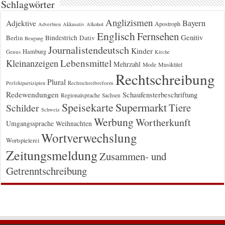
Schlagwörter
Anglizismen
Bayern
Adjektive
Apostroph
Adverbien
Akkusativ
Alkohol
Englisch
Fernsehen
Genitiv
Berlin
Bindestrich
Dativ
Beugung
Journalistendeutsch
Kinder
Hamburg
Genus
Kirche
Kleinanzeigen
Lebensmittel
Mehrzahl
Musiktitel
Mode
Rechtschreibung
Plural
Rechtschreibreform
Perfektpartizipien
Redewendungen
Schaufensterbeschriftung
Regionalsprache
Sachsen
Supermarkt
Speisekarte
Tiere
Schilder
Schweiz
Werbung
Wortherkunft
Umgangssprache
Weihnachten
Wortverwechslung
Wortspielerei
Zeitungsmeldung
Zusammen- und
Getrenntschreibung