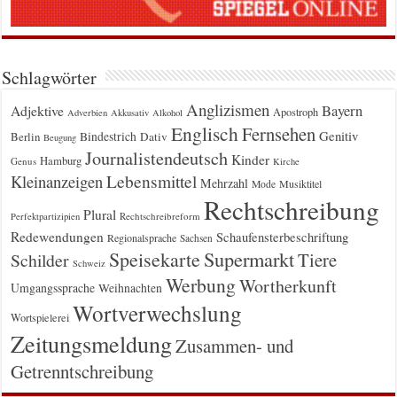
Schlagwörter
Anglizismen
Bayern
Adjektive
Apostroph
Adverbien
Akkusativ
Alkohol
Englisch
Fernsehen
Genitiv
Berlin
Bindestrich
Dativ
Beugung
Journalistendeutsch
Kinder
Hamburg
Genus
Kirche
Kleinanzeigen
Lebensmittel
Mehrzahl
Musiktitel
Mode
Rechtschreibung
Plural
Rechtschreibreform
Perfektpartizipien
Redewendungen
Schaufensterbeschriftung
Regionalsprache
Sachsen
Supermarkt
Speisekarte
Tiere
Schilder
Schweiz
Werbung
Wortherkunft
Umgangssprache
Weihnachten
Wortverwechslung
Wortspielerei
Zeitungsmeldung
Zusammen- und
Getrenntschreibung