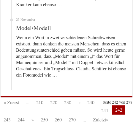
Kranker kann ebenso …
23 November
Model/Modell
Wenn ein Wort in zwei verschiedenen Schreibweisen
existiert, dann denken die meisten Menschen, dass es einen
Bedeutungsunterschied geben müsse. So wird heute gerne
angenommen, dass „Model“ mit einem „l“ das Wort für
Mannequin sei und „Modell“ mit Doppel-l etwas künstlich
Geschaffenes. Ein Trugschluss. Claudia Schiffer ist ebenso
ein Fotomodel wie …
« Zuerst
...
210
220
230
«
240
Seite 242 von 278
242
241
243
244
»
250
260
270
...
Zuletzt»