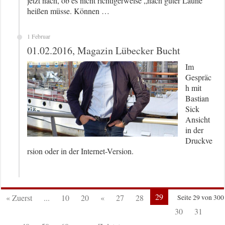
jetzt nach, ob es nicht richtigerweise „nach guter Laune“
heißen müsse. Können …
1 Februar
01.02.2016, Magazin Lübecker Bucht
Im
Gespräc
h mit
Bastian
Sick
Ansicht
in der
Druckve
rsion oder in der Internet-Version.
29
« Zuerst
...
10
20
«
27
28
Seite 29 von 300
30
31