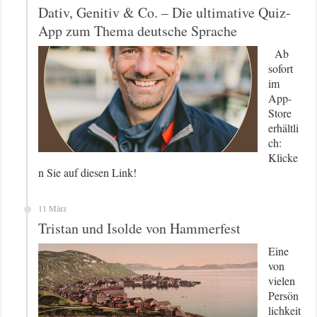
Dativ, Genitiv & Co. – Die ultimative Quiz-
App zum Thema deutsche Sprache
Ab
sofort
im
App-
Store
erhältli
ch:
Klicke
n Sie auf diesen Link!
11 März
Tristan und Isolde von Hammerfest
Eine
von
vielen
Persön
lichkeit