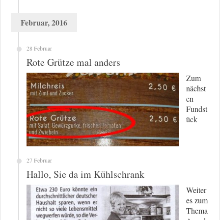
Februar, 2016
28 Februar
Rote Grütze mal anders
Zum
nächst
en
Fundst
ück
27 Februar
Hallo, Sie da im Kühlschrank
Weiter
es zum
Thema