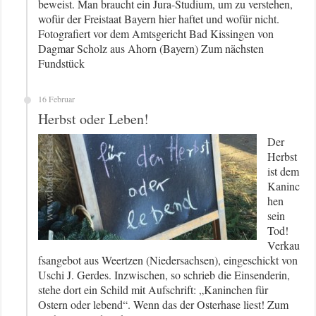
beweist. Man braucht ein Jura-Studium, um zu verstehen,
wofür der Freistaat Bayern hier haftet und wofür nicht.
Fotografiert vor dem Amtsgericht Bad Kissingen von
Dagmar Scholz aus Ahorn (Bayern) Zum nächsten
Fundstück
16 Februar
Herbst oder Leben!
Der
Herbst
ist dem
Kaninc
hen
sein
Tod!
Verkau
fsangebot aus Weertzen (Niedersachsen), eingeschickt von
Uschi J. Gerdes. Inzwischen, so schrieb die Einsenderin,
stehe dort ein Schild mit Aufschrift: „Kaninchen für
Ostern oder lebend“. Wenn das der Osterhase liest! Zum