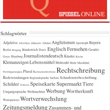
Schlagwörter
Anglizismen
Bayern
Adjektive
Apostroph
Adverbien
Akkusativ
Alkohol
Englisch
Fernsehen
Genitiv
Berlin
Bindestrich
Dativ
Beugung
Journalistendeutsch
Kinder
Hamburg
Genus
Kirche
Kleinanzeigen
Lebensmittel
Mehrzahl
Musiktitel
Mode
Rechtschreibung
Plural
Rechtschreibreform
Perfektpartizipien
Redewendungen
Schaufensterbeschriftung
Regionalsprache
Sachsen
Supermarkt
Speisekarte
Tiere
Schilder
Schweiz
Werbung
Wortherkunft
Umgangssprache
Weihnachten
Wortverwechslung
Wortspielerei
Zeitungsmeldung
Zusammen- und