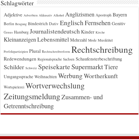
Schlagwörter
Anglizismen
Bayern
Adjektive
Apostroph
Adverbien
Akkusativ
Alkohol
Englisch
Fernsehen
Genitiv
Berlin
Bindestrich
Dativ
Beugung
Journalistendeutsch
Kinder
Hamburg
Genus
Kirche
Kleinanzeigen
Lebensmittel
Mehrzahl
Musiktitel
Mode
Rechtschreibung
Plural
Rechtschreibreform
Perfektpartizipien
Redewendungen
Schaufensterbeschriftung
Regionalsprache
Sachsen
Supermarkt
Speisekarte
Tiere
Schilder
Schweiz
Werbung
Wortherkunft
Umgangssprache
Weihnachten
Wortverwechslung
Wortspielerei
Zeitungsmeldung
Zusammen- und
Getrenntschreibung