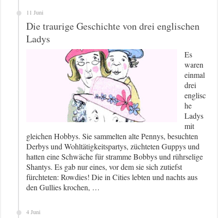
11 Juni
Die traurige Geschichte von drei englischen
Ladys
Es
waren
einmal
drei
englisc
he
Ladys
mit
gleichen Hobbys. Sie sammelten alte Pennys, besuchten
Derbys und Wohltätigkeitspartys, züchteten Guppys und
hatten eine Schwäche für stramme Bobbys und rührselige
Shantys. Es gab nur eines, vor dem sie sich zutiefst
fürchteten: Rowdies! Die in Cities lebten und nachts aus
den Gullies krochen, …
4 Juni