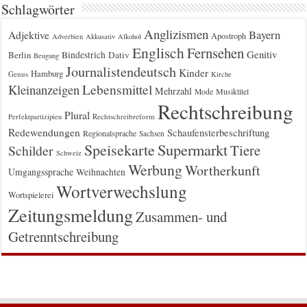
Schlagwörter
Anglizismen
Bayern
Adjektive
Apostroph
Adverbien
Akkusativ
Alkohol
Englisch
Fernsehen
Genitiv
Berlin
Bindestrich
Dativ
Beugung
Journalistendeutsch
Kinder
Hamburg
Genus
Kirche
Kleinanzeigen
Lebensmittel
Mehrzahl
Musiktitel
Mode
Rechtschreibung
Plural
Rechtschreibreform
Perfektpartizipien
Redewendungen
Schaufensterbeschriftung
Regionalsprache
Sachsen
Supermarkt
Speisekarte
Tiere
Schilder
Schweiz
Werbung
Wortherkunft
Umgangssprache
Weihnachten
Wortverwechslung
Wortspielerei
Zeitungsmeldung
Zusammen- und
Getrenntschreibung