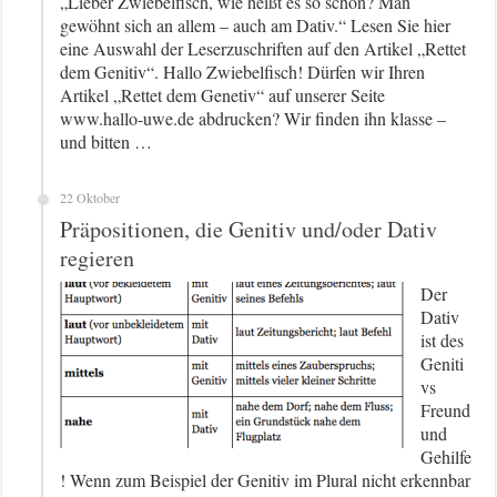
„Lieber Zwiebelfisch, wie heißt es so schön? Man
gewöhnt sich an allem – auch am Dativ.“ Lesen Sie hier
eine Auswahl der Leserzuschriften auf den Artikel „Rettet
dem Genitiv“. Hallo Zwiebelfisch! Dürfen wir Ihren
Artikel „Rettet dem Genetiv“ auf unserer Seite
www.hallo-uwe.de abdrucken? Wir finden ihn klasse –
und bitten …
22 Oktober
Präpositionen, die Genitiv und/oder Dativ
regieren
Der
Dativ
ist des
Geniti
vs
Freund
und
Gehilfe
! Wenn zum Beispiel der Genitiv im Plural nicht erkennbar