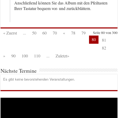
Anschließend können Sie das Album mit den Pfeiltasten
Ihrer Tastatur bequem vor- und zurückblättern.
« Zuerst
...
50
60
70
«
78
79
Seite 80 von 300
80
81
82
»
90
100
110
...
Zuletzt»
Nächste Termine
Es gibt keine bevorstehenden Veranstaltungen.