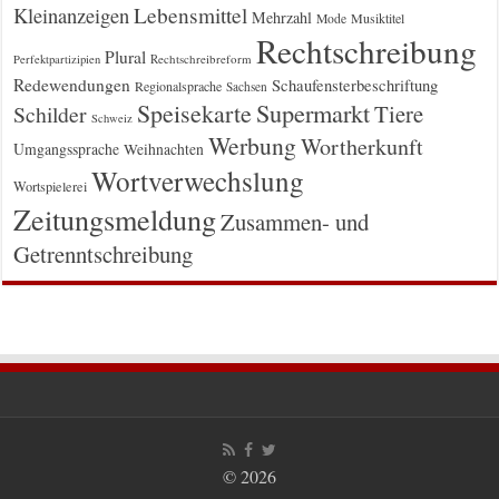
Kleinanzeigen
Lebensmittel
Mehrzahl
Musiktitel
Mode
Rechtschreibung
Plural
Rechtschreibreform
Perfektpartizipien
Redewendungen
Schaufensterbeschriftung
Regionalsprache
Sachsen
Supermarkt
Speisekarte
Tiere
Schilder
Schweiz
Werbung
Wortherkunft
Umgangssprache
Weihnachten
Wortverwechslung
Wortspielerei
Zeitungsmeldung
Zusammen- und
Getrenntschreibung
© 2026