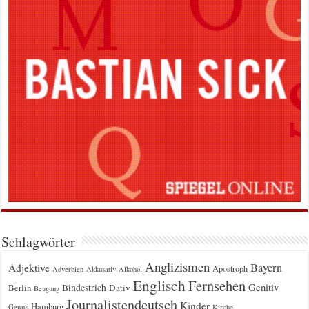
Schlagwörter
Anglizismen
Bayern
Adjektive
Apostroph
Adverbien
Akkusativ
Alkohol
Englisch
Fernsehen
Genitiv
Berlin
Bindestrich
Dativ
Beugung
Journalistendeutsch
Kinder
Hamburg
Genus
Kirche