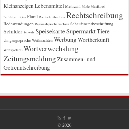
Kleinanzeigen
Lebensmittel
Mehrzahl
Musiktitel
Mode
Rechtschreibung
Plural
Rechtschreibreform
Perfektpartizipien
Redewendungen
Schaufensterbeschriftung
Regionalsprache
Sachsen
Supermarkt
Speisekarte
Tiere
Schilder
Schweiz
Werbung
Wortherkunft
Umgangssprache
Weihnachten
Wortverwechslung
Wortspielerei
Zeitungsmeldung
Zusammen- und
Getrenntschreibung
© 2026