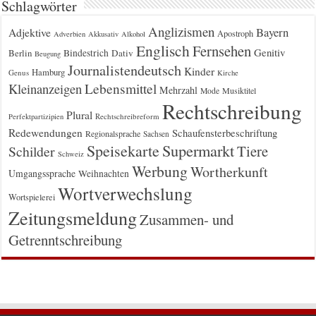
Schlagwörter
Anglizismen
Bayern
Adjektive
Apostroph
Adverbien
Akkusativ
Alkohol
Englisch
Fernsehen
Genitiv
Berlin
Bindestrich
Dativ
Beugung
Journalistendeutsch
Kinder
Hamburg
Genus
Kirche
Kleinanzeigen
Lebensmittel
Mehrzahl
Musiktitel
Mode
Rechtschreibung
Plural
Rechtschreibreform
Perfektpartizipien
Redewendungen
Schaufensterbeschriftung
Regionalsprache
Sachsen
Supermarkt
Speisekarte
Tiere
Schilder
Schweiz
Werbung
Wortherkunft
Umgangssprache
Weihnachten
Wortverwechslung
Wortspielerei
Zeitungsmeldung
Zusammen- und
Getrenntschreibung