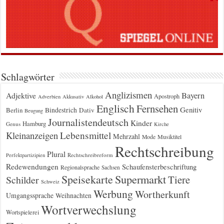
Schlagwörter
Anglizismen
Bayern
Adjektive
Apostroph
Adverbien
Akkusativ
Alkohol
Englisch
Fernsehen
Genitiv
Berlin
Bindestrich
Dativ
Beugung
Journalistendeutsch
Kinder
Hamburg
Genus
Kirche
Kleinanzeigen
Lebensmittel
Mehrzahl
Musiktitel
Mode
Rechtschreibung
Plural
Rechtschreibreform
Perfektpartizipien
Redewendungen
Schaufensterbeschriftung
Regionalsprache
Sachsen
Supermarkt
Speisekarte
Tiere
Schilder
Schweiz
Werbung
Wortherkunft
Umgangssprache
Weihnachten
Wortverwechslung
Wortspielerei