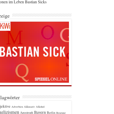
ionen im Leben Bastian Sicks
eige
lagwörter
jektive
Adverbien
Akkusativ
Alkohol
glizismen
Bayern
Berlin
Apostroph
Beugung