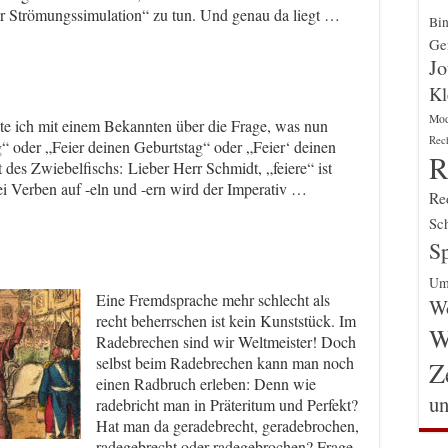
er Strömungssimulation“ zu tun. Und genau da liegt …
Bin
Gen
Jo
Kl
Mo
eite ich mit einem Bekannten über die Frage, was nun
Rec
ag“ oder „Feier deinen Geburtstag“ oder „Feier‘ deinen
R
des Zwiebelfischs: Lieber Herr Schmidt, „feiere“ ist
Bei Verben auf -eln und -ern wird der Imperativ …
Re
Sch
Sp
Um
Eine Fremdsprache mehr schlecht als
Wo
recht beherrschen ist kein Kunststück. Im
W
Radebrechen sind wir Weltmeister! Doch
selbst beim Radebrechen kann man noch
Z
einen Radbruch erleben: Denn wie
un
radebricht man in Präteritum und Perfekt?
Hat man da geradebrecht, geradebrochen,
radegebrecht oder radegebrochen? Frage