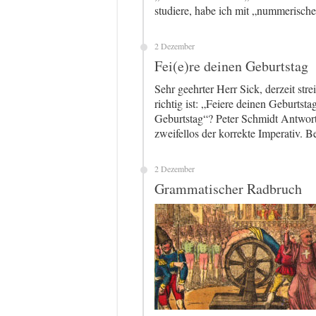
studiere, habe ich mit „nummerisch
2 Dezember
Fei(e)re deinen Geburtstag
Sehr geehrter Herr Sick, derzeit str
richtig ist: „Feiere deinen Geburtst
Geburtstag“? Peter Schmidt Antwort 
zweifellos der korrekte Imperativ. 
2 Dezember
Grammatischer Radbruch