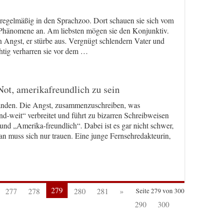
egelmäßig in den Sprachzoo. Dort schauen sie sich vom
Phänomene an. Am liebsten mögen sie den Konjunktiv.
n Angst, er stürbe aus. Vergnügt schlendern Vater und
tig verharren sie vor dem …
Not, amerikafreundlich zu sein
anden. Die Angst, zusammenzuschreiben, was
d-weit“ verbreitet und führt zu bizarren Schreibweisen
 und „Amerika-freundlich“. Dabei ist es gar nicht schwer,
Man muss sich nur trauen. Eine junge Fernsehredakteurin,
279
277
278
280
281
»
Seite 279 von 300
290
300