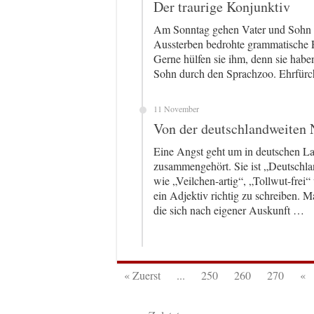
Der traurige Konjunktiv
Am Sonntag gehen Vater und Sohn r
Aussterben bedrohte grammatische 
Gerne hülfen sie ihm, denn sie habe
Sohn durch den Sprachzoo. Ehrfürch
11 November
Von der deutschlandweiten 
Eine Angst geht um in deutschen L
zusammengehört. Sie ist „Deutschlan
wie „Veilchen-artig“, „Tollwut-frei“
ein Adjektiv richtig zu schreiben. 
die sich nach eigener Auskunft …
« Zuerst
...
250
260
270
«