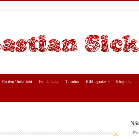
Für den Unterricht
Fundstücke
Termine
Bibliografie
Biografie
Näc
Es 