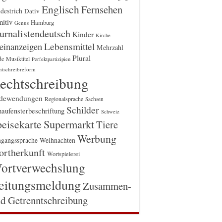
Englisch
Fernsehen
destrich
Dativ
itiv
Hamburg
Genus
urnalistendeutsch
Kinder
Kirche
einanzeigen
Lebensmittel
Mehrzahl
Plural
Musiktitel
de
Perfektpartizipien
htschreibreform
echtschreibung
dewendungen
Regionalsprache
Sachsen
Schilder
aufensterbeschriftung
Schweiz
Supermarkt
eisekarte
Tiere
Werbung
gangssprache
Weihnachten
rtherkunft
Wortspielerei
ortverwechslung
eitungsmeldung
Zusammen-
d Getrenntschreibung