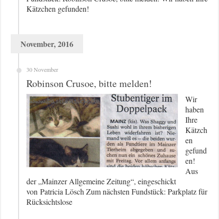
Kätzchen gefunden!
November, 2016
30 November
Robinson Crusoe, bitte melden!
Wir
haben
Ihre
Kätzch
en
gefund
en!
Aus
der „Mainzer Allgemeine Zeitung“, eingeschickt
von Patricia Lösch Zum nächsten Fundstück: Parkplatz für
Rücksichtslose