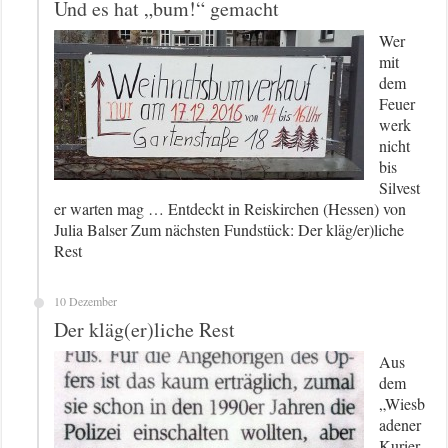
Und es hat „bum!“ gemacht
Wer
mit
dem
Feuer
werk
nicht
bis
Silvest
er warten mag … Entdeckt in Reiskirchen (Hessen) von
Julia Balser Zum nächsten Fundstück: Der kläg/er)liche
Rest
10 Dezember
Der kläg(er)liche Rest
Aus
dem
„Wiesb
adener
Kurier