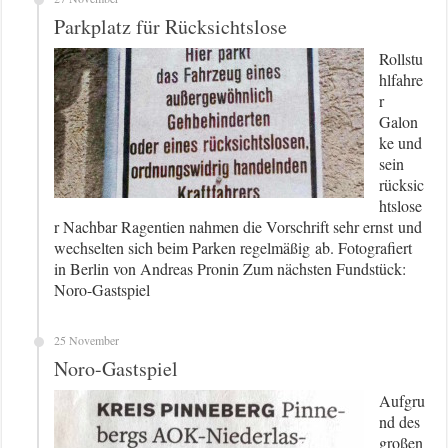
Parkplatz für Rücksichtslose
Rollstu
hlfahre
r
Galon
ke und
sein
rücksic
htslose
r Nachbar Ragentien nahmen die Vorschrift sehr ernst und
wechselten sich beim Parken regelmäßig ab. Fotografiert
in Berlin von Andreas Pronin Zum nächsten Fundstück:
Noro-Gastspiel
25 November
Noro-Gastspiel
Aufgru
nd des
großen