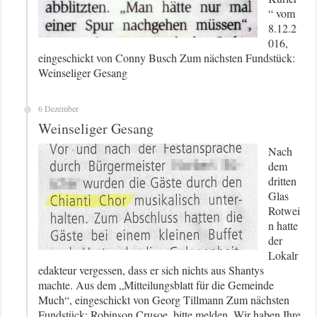
“ vom
8.12.2
016,
eingeschickt von Conny Busch Zum nächsten Fundstück:
Weinseliger Gesang
6 Dezember
Weinseliger Gesang
Nach
dem
dritten
Glas
Rotwei
n hatte
der
Lokalr
edakteur vergessen, dass er sich nichts aus Shantys
machte. Aus dem „Mitteilungsblatt für die Gemeinde
Much“, eingeschickt von Georg Tillmann Zum nächsten
Fundstück: Robinson Crusoe, bitte melden. Wir haben Ihre