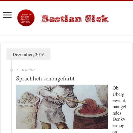
Dezember, 2016
23 Dezember
Sprachlich schöngefärbt
Ob
Überg
ewicht,
mangel
ndes
Denkv
ermög
en