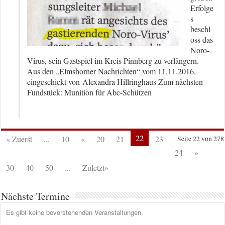
Erfolge
s
beschl
oss das
Noro-
Virus, sein Gastspiel im Kreis Pinnberg zu verlängern.
Aus den „Elmshorner Nachrichten“ vom 11.11.2016,
eingeschickt von Alexandra Hillringhaus Zum nächsten
Fundstück: Munition für Abc-Schützen
22
« Zuerst
...
10
«
20
21
23
Seite 22 von 278
24
»
30
40
50
...
Zuletzt»
Nächste Termine
Es gibt keine bevorstehenden Veranstaltungen.