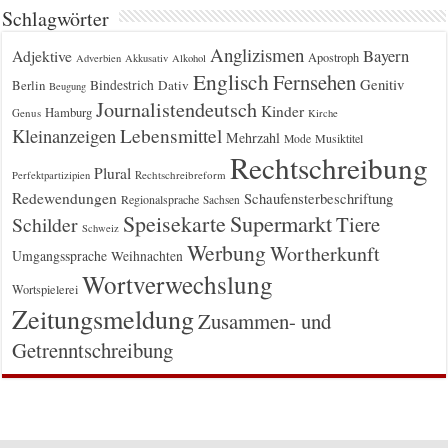
Schlagwörter
Anglizismen
Bayern
Adjektive
Apostroph
Adverbien
Akkusativ
Alkohol
Englisch
Fernsehen
Genitiv
Berlin
Bindestrich
Dativ
Beugung
Journalistendeutsch
Kinder
Hamburg
Genus
Kirche
Kleinanzeigen
Lebensmittel
Mehrzahl
Musiktitel
Mode
Rechtschreibung
Plural
Rechtschreibreform
Perfektpartizipien
Redewendungen
Schaufensterbeschriftung
Regionalsprache
Sachsen
Supermarkt
Speisekarte
Tiere
Schilder
Schweiz
Werbung
Wortherkunft
Umgangssprache
Weihnachten
Wortverwechslung
Wortspielerei
Zeitungsmeldung
Zusammen- und
Getrenntschreibung