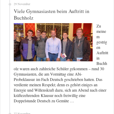
29 November
Viele Gymnasiasten beim Auftritt in
Buchholz
Zu
meine
m
gestrig
en
Auftritt
in
Buchh
olz waren auch zahlreiche Schüler gekommen – rund 30
Gymnasiasten, die am Vormittag eine Abi-
Probeklausur im Fach Deutsch geschrieben hatten. Das
verdiente meinen Respekt; denn es gehört einiges an
Energie und Willenskraft dazu, sich am Abend nach einer
kräftezehrenden Klausur noch freiwillig eine
Doppelstunde Deutsch zu Gemüte …
27 November