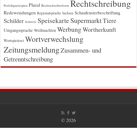
Rechtschreibung
Plural
Rechtschreibreform
Perfektpartizipien
Redewendungen
Schaufensterbeschriftung
Regionalsprache
Sachsen
Supermarkt
Speisekarte
Tiere
Schilder
Schweiz
Werbung
Wortherkunft
Umgangssprache
Weihnachten
Wortverwechslung
Wortspielerei
Zeitungsmeldung
Zusammen- und
Getrenntschreibung
© 2026