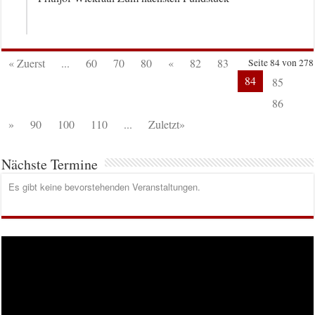
« Zuerst
...
60
70
80
«
82
83
Seite 84 von 278
84
85
86
»
90
100
110
...
Zuletzt»
Nächste Termine
Es gibt keine bevorstehenden Veranstaltungen.