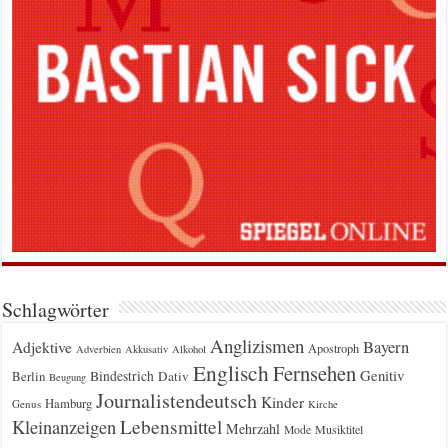
Schlagwörter
Anglizismen
Bayern
Adjektive
Apostroph
Adverbien
Akkusativ
Alkohol
Englisch
Fernsehen
Genitiv
Berlin
Bindestrich
Dativ
Beugung
Journalistendeutsch
Kinder
Hamburg
Genus
Kirche
Kleinanzeigen
Lebensmittel
Mehrzahl
Musiktitel
Mode