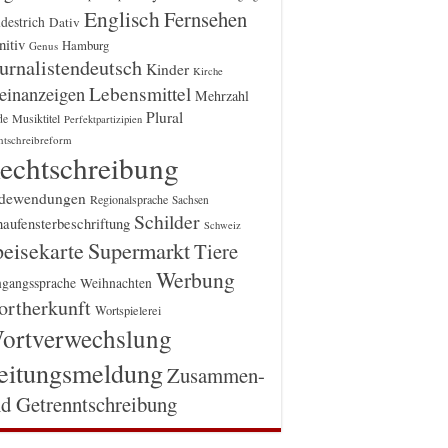
Englisch
Fernsehen
destrich
Dativ
itiv
Hamburg
Genus
urnalistendeutsch
Kinder
Kirche
einanzeigen
Lebensmittel
Mehrzahl
Plural
Musiktitel
de
Perfektpartizipien
htschreibreform
echtschreibung
dewendungen
Regionalsprache
Sachsen
Schilder
aufensterbeschriftung
Schweiz
Supermarkt
eisekarte
Tiere
Werbung
gangssprache
Weihnachten
rtherkunft
Wortspielerei
ortverwechslung
eitungsmeldung
Zusammen-
d Getrenntschreibung