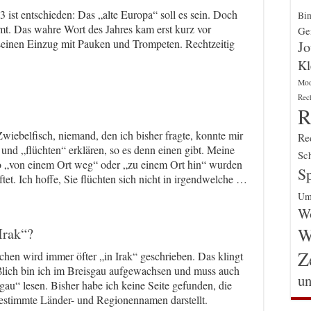
 ist entschieden: Das „alte Europa“ soll es sein. Doch
Bin
mt. Das wahre Wort des Jahres kam erst kurz vor
Gen
 seinen Einzug mit Pauken und Trompeten. Rechtzeitig
Jo
Kl
Mo
Rec
R
wiebelfisch, niemand, den ich bisher fragte, konnte mir
Re
und „flüchten“ erklären, so es denn einen gibt. Meine
Sch
 „von einem Ort weg“ oder „zu einem Ort hin“ wurden
Sp
tet. Ich hoffe, Sie flüchten sich nicht in irgendwelche …
Um
Wo
W
Irak“?
Z
hen wird immer öfter „in Irak“ geschrieben. Das klingt
eßlich bin ich im Breisgau aufgewachsen und muss auch
un
au“ lesen. Bisher habe ich keine Seite gefunden, die
estimmte Länder- und Regionennamen darstellt.