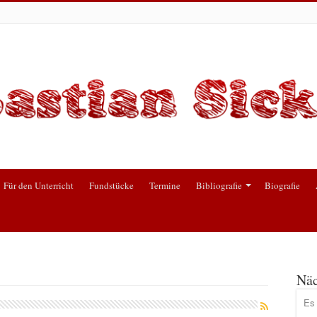
Für den Unterricht
Fundstücke
Termine
Bibliografie
Biografie
Näc
Es 