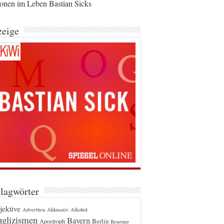
ionen im Leben Bastian Sicks
eige
lagwörter
jektive
Adverbien
Akkusativ
Alkohol
glizismen
Bayern
Berlin
Apostroph
Beugung