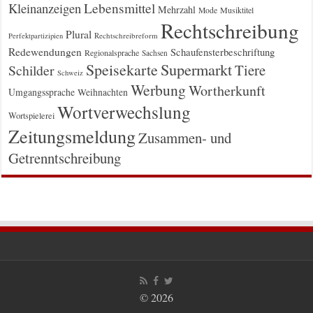
Kleinanzeigen
Lebensmittel
Mehrzahl
Musiktitel
Mode
Rechtschreibung
Plural
Rechtschreibreform
Perfektpartizipien
Redewendungen
Schaufensterbeschriftung
Regionalsprache
Sachsen
Supermarkt
Speisekarte
Tiere
Schilder
Schweiz
Werbung
Wortherkunft
Umgangssprache
Weihnachten
Wortverwechslung
Wortspielerei
Zeitungsmeldung
Zusammen- und
Getrenntschreibung
© 2026