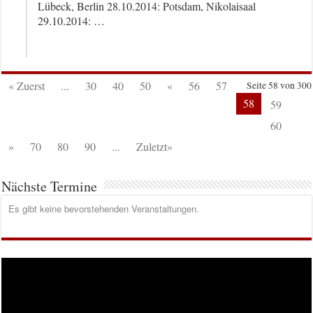
Lübeck, Berlin 28.10.2014: Potsdam, Nikolaisaal
29.10.2014: …
« Zuerst
...
30
40
50
«
56
57
Seite 58 von 300
58
59
60
»
70
80
90
...
Zuletzt»
Nächste Termine
Es gibt keine bevorstehenden Veranstaltungen.