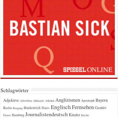
Schlagwörter
Anglizismen
Bayern
Adjektive
Apostroph
Adverbien
Akkusativ
Alkohol
Englisch
Fernsehen
Genitiv
Berlin
Bindestrich
Dativ
Beugung
Journalistendeutsch
Kinder
Hamburg
Genus
Kirche