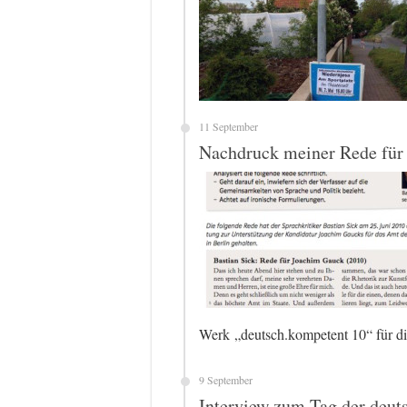
11 September
Nachdruck meiner Rede für
Werk „deutsch.kompetent 10“ für d
9 September
Interview zum Tag der deut