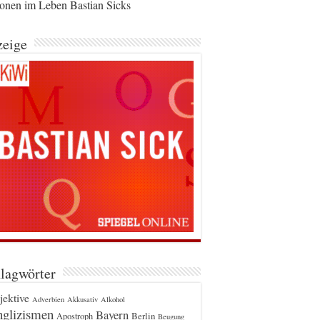
ionen im Leben Bastian Sicks
eige
lagwörter
jektive
Adverbien
Akkusativ
Alkohol
glizismen
Bayern
Berlin
Apostroph
Beugung