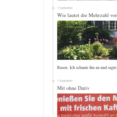
3 September
Wie lautet die Mehrzahl vo
Rasen. Ich schaute ihn an und sagte:
3 September
Mit ohne Dativ