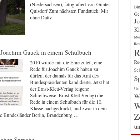
(Niedersachsen), fotografiert von Günter
Bin
Quisdorf Zum nächsten Fundstück: Mit
Gen
ohne Dativ
Jo
Kl
Mo
Rec
R
 Joachim Gauck in einem Schulbuch
Re
2010 wurde mir die Ehre zuteil, eine
Rede für Joachim Gauck halten zu
Sch
dürfen, der damals für das Amt des
Sp
Bundespräsidenten kandidierte. Jetzt hat
Um
der Ernst-Klett-Verlag (eigene
Wo
Schreibweise: Ernst Klett Verlag) die
Rede in einem Schulbuch für die 10.
W
Klasse nachgedruckt, und zwar in dem
Z
ie Bundesländer Berlin, Brandenburg …
un
schen Sprache