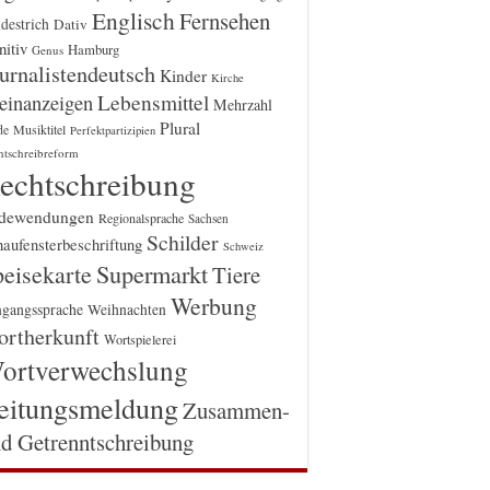
Englisch
Fernsehen
destrich
Dativ
itiv
Hamburg
Genus
urnalistendeutsch
Kinder
Kirche
einanzeigen
Lebensmittel
Mehrzahl
Plural
Musiktitel
de
Perfektpartizipien
htschreibreform
echtschreibung
dewendungen
Regionalsprache
Sachsen
Schilder
aufensterbeschriftung
Schweiz
Supermarkt
eisekarte
Tiere
Werbung
gangssprache
Weihnachten
rtherkunft
Wortspielerei
ortverwechslung
eitungsmeldung
Zusammen-
d Getrenntschreibung