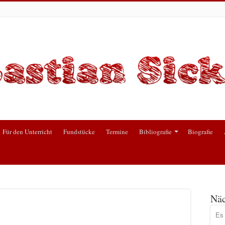
Für den Unterricht
Fundstücke
Termine
Bibliografie
Biografie
Näc
Es 