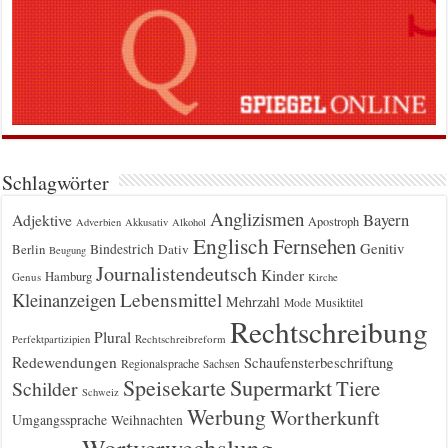
Schlagwörter
Anglizismen
Bayern
Adjektive
Apostroph
Adverbien
Akkusativ
Alkohol
Englisch
Fernsehen
Genitiv
Berlin
Bindestrich
Dativ
Beugung
Journalistendeutsch
Kinder
Hamburg
Genus
Kirche
Kleinanzeigen
Lebensmittel
Mehrzahl
Musiktitel
Mode
Rechtschreibung
Plural
Rechtschreibreform
Perfektpartizipien
Redewendungen
Schaufensterbeschriftung
Regionalsprache
Sachsen
Supermarkt
Speisekarte
Tiere
Schilder
Schweiz
Werbung
Wortherkunft
Umgangssprache
Weihnachten
Wortverwechslung