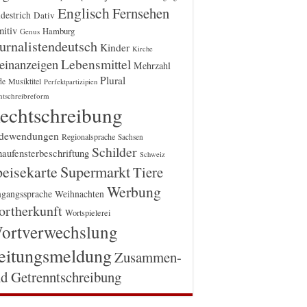
Englisch
Fernsehen
destrich
Dativ
itiv
Hamburg
Genus
urnalistendeutsch
Kinder
Kirche
einanzeigen
Lebensmittel
Mehrzahl
Plural
Musiktitel
de
Perfektpartizipien
htschreibreform
echtschreibung
dewendungen
Regionalsprache
Sachsen
Schilder
aufensterbeschriftung
Schweiz
Supermarkt
eisekarte
Tiere
Werbung
gangssprache
Weihnachten
rtherkunft
Wortspielerei
ortverwechslung
eitungsmeldung
Zusammen-
d Getrenntschreibung