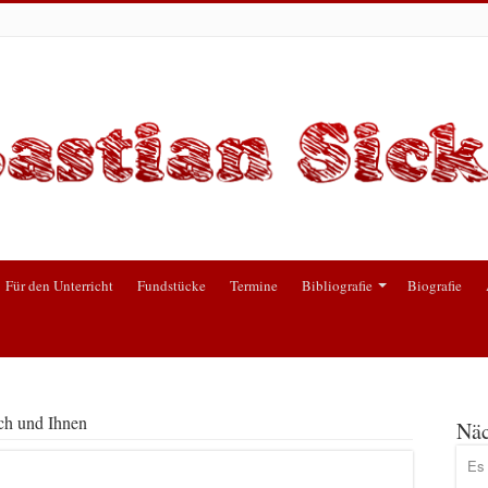
Für den Unterricht
Fundstücke
Termine
Bibliografie
Biografie
ch und Ihnen
Näc
Es 