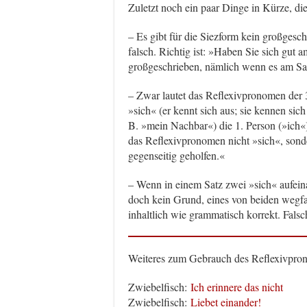
Zuletzt noch ein paar Dinge in Kürze, di
– Es gibt für die Siezform kein großges
falsch. Richtig ist: »Haben Sie sich gut 
großgeschrieben, nämlich wenn es am Sat
– Zwar lautet das Reflexivpronomen der 3
»sich« (er kennt sich aus; sie kennen sic
B. »mein Nachbar«) die 1. Person (»ich«)
das Reflexivpronomen nicht »sich«, son
gegenseitig geholfen.«
– Wenn in einem Satz zwei »sich« aufeinand
doch kein Grund, eines von beiden wegfal
inhaltlich wie grammatisch korrekt. Fals
Weiteres zum Gebrauch des Reflexivpro
Zwiebelfisch:
Ich erinnere das nicht
Zwiebelfisch:
Liebet einander!