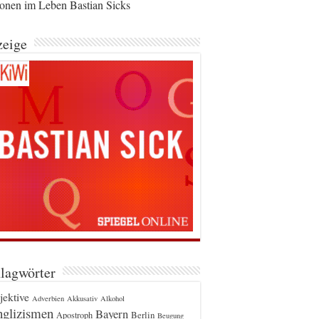
ionen im Leben Bastian Sicks
eige
lagwörter
jektive
Adverbien
Akkusativ
Alkohol
glizismen
Bayern
Berlin
Apostroph
Beugung