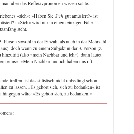
e man über das Reflexivpronomen wissen sollte:
chriebenes »sich«: »Haben Sie
Sich
gut amüsiert?« ist
amüsiert?« »Sich« wird nur in einem einzigen Falle
zanfang steht.
. Person sowohl in der Einzahl als auch in der Mehrzahl
h aus), doch wenn zu einem Subjekt in der 3. Person (z.
 hinzutritt (also »mein Nachbar und ich«), dann lautet
dern »uns«: »Mein Nachbar und ich haben uns oft
ertreffen, ist das stilistisch nicht unbedingt schön,
len zu lassen. »Es gehört sich, sich zu bedanken« ist
ch hingegen wäre: »Es gehört sich, zu bedanken.«
nomens: