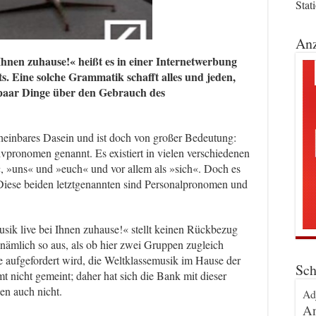
Stat
Anz
Ihnen zuhause!« heißt es in einer Internetwerbung
s. Eine solche Grammatik schafft alles und jeden,
n paar Dinge über den Gebrauch des
cheinbares Dasein und ist doch von großer Bedeutung:
vpronomen genannt. Es existiert in vielen verschiedenen
«, »uns« und »euch« und vor allem als »sich«. Doch es
. Diese beiden letztgenannten sind Personalpronomen und
sik live bei Ihnen zuhause!« stellt keinen Rückbezug
 nämlich so aus, als ob hier zwei Gruppen zugleich
 aufgefordert wird, die Weltklassemusik im Hause der
Sch
t nicht gemeint; daher hat sich die Bank mit dieser
en auch nicht.
Ad
An