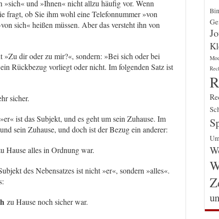
sich« und »Ihnen« nicht allzu häufig vor. Wenn
Bin
ie fragt, ob Sie ihm wohl eine Telefonnummer »von
Gen
»von sich« heißen müssen. Aber das versteht ihn von
Jo
Kl
t »Zu dir oder zu mir?«, sondern: »Bei sich oder bei
Mo
in Rückbezug vorliegt oder nicht. Im folgenden Satz ist
Rec
R
Re
hr sicher.
Sch
»er« ist das Subjekt, und es geht um sein Zuhause. Im
Sp
und sein Zuhause, und doch ist der Bezug ein anderer:
Um
Wo
u Hause alles in Ordnung war.
W
ubjekt des Nebensatzes ist nicht »er«, sondern »alles«.
Z
s:
un
ch
zu Hause noch sicher war.