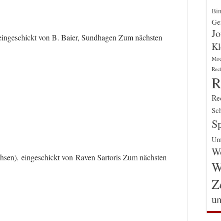
Bin
Gen
Jo
eingeschickt von B. Baier, Sundhagen Zum nächsten
Kl
Mo
Rec
R
Re
Sch
Sp
Um
Wo
chsen), eingeschickt von Raven Sartoris Zum nächsten
W
Z
un