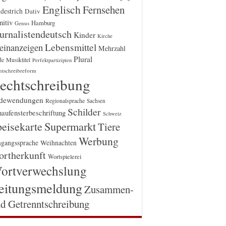
Englisch
Fernsehen
destrich
Dativ
itiv
Hamburg
Genus
urnalistendeutsch
Kinder
Kirche
einanzeigen
Lebensmittel
Mehrzahl
Plural
Musiktitel
de
Perfektpartizipien
htschreibreform
echtschreibung
dewendungen
Regionalsprache
Sachsen
Schilder
aufensterbeschriftung
Schweiz
Supermarkt
eisekarte
Tiere
Werbung
gangssprache
Weihnachten
rtherkunft
Wortspielerei
ortverwechslung
eitungsmeldung
Zusammen-
d Getrenntschreibung