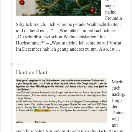
sagte
meine
Freundin
Sibylle kürzlich. „Ich schreibe gerade Weihnachtskarten,
und da heißt es … “ – „Wie bitte?“, unterbrach ich sie.
„Du schreibst jetzt schon Weihnachtskarten? Im
Hochsommer?“ – „Warum nicht? Ich schreibe auf Vorrat!
Im Dezember hab ich genug anderes zu tun. Also, ist …
27 Juli
Haut an Haut
Macht
euch
nackig,
Jungs,
der
Trainer
will
mit
euch kuscheln! Aus einem Bericht über die BVB-Reise in