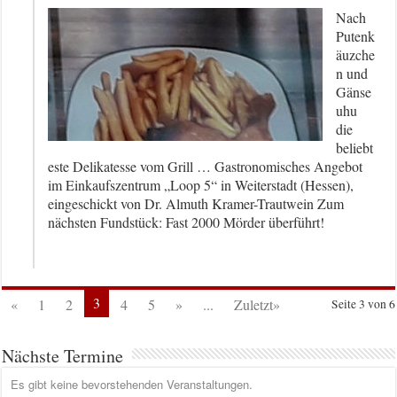
Nach
Putenk
äuzche
n und
Gänse
uhu
die
beliebt
este Delikatesse vom Grill … Gastronomisches Angebot
im Einkaufszentrum „Loop 5“ in Weiterstadt (Hessen),
eingeschickt von Dr. Almuth Kramer-Trautwein Zum
nächsten Fundstück: Fast 2000 Mörder überführt!
3
«
1
2
4
5
»
...
Zuletzt»
Seite 3 von 6
Nächste Termine
Es gibt keine bevorstehenden Veranstaltungen.