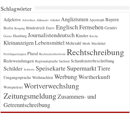
Schlagwörter
Anglizismen
Bayern
Adjektive
Apostroph
Adverbien
Akkusativ
Alkohol
Englisch
Fernsehen
Genitiv
Berlin
Bindestrich
Dativ
Beugung
Journalistendeutsch
Kinder
Hamburg
Genus
Kirche
Kleinanzeigen
Lebensmittel
Mehrzahl
Musiktitel
Mode
Rechtschreibung
Plural
Rechtschreibreform
Perfektpartizipien
Redewendungen
Schaufensterbeschriftung
Regionalsprache
Sachsen
Supermarkt
Speisekarte
Tiere
Schilder
Schweiz
Werbung
Wortherkunft
Umgangssprache
Weihnachten
Wortverwechslung
Wortspielerei
Zeitungsmeldung
Zusammen- und
Getrenntschreibung