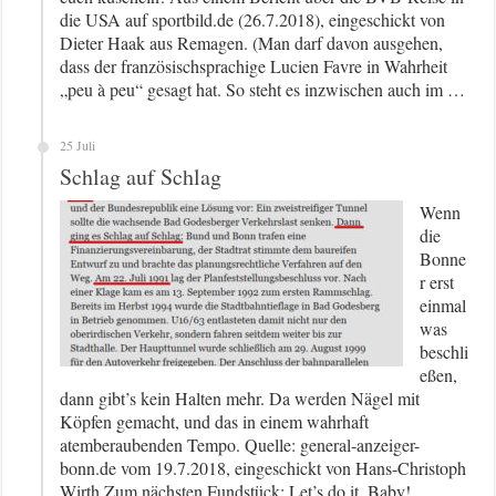
die USA auf sportbild.de (26.7.2018), eingeschickt von
Dieter Haak aus Remagen. (Man darf davon ausgehen,
dass der französischsprachige Lucien Favre in Wahrheit
„peu à peu“ gesagt hat. So steht es inzwischen auch im …
25 Juli
Schlag auf Schlag
Wenn
die
Bonne
r erst
einmal
was
beschli
eßen,
dann gibt’s kein Halten mehr. Da werden Nägel mit
Köpfen gemacht, und das in einem wahrhaft
atemberaubenden Tempo. Quelle: general-anzeiger-
bonn.de vom 19.7.2018, eingeschickt von Hans-Christoph
Wirth Zum nächsten Fundstück: Let’s do it, Baby!