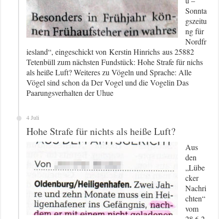
u –
Sonnta
gszeitu
ng für
Nordfr
iesland“, eingeschickt von Kerstin Hinrichs aus 25882
Tetenbüll zum nächsten Fundstück: Hohe Strafe für nichs
als heiße Luft? Weiteres zu Vögeln und Sprache: Alle
Vögel sind schon da Der Vogel und die Vogelin Das
Paarungsverhalten der Uhue
4 Juli
Hohe Strafe für nichts als heiße Luft?
Aus
den
„Lübe
cker
Nachri
chten“
vom
28.6.2