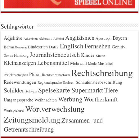
Schlagwörter
Anglizismen
Bayern
Adjektive
Apostroph
Adverbien
Akkusativ
Alkohol
Englisch
Fernsehen
Genitiv
Berlin
Bindestrich
Dativ
Beugung
Journalistendeutsch
Kinder
Hamburg
Genus
Kirche
Kleinanzeigen
Lebensmittel
Mehrzahl
Musiktitel
Mode
Rechtschreibung
Plural
Rechtschreibreform
Perfektpartizipien
Redewendungen
Schaufensterbeschriftung
Regionalsprache
Sachsen
Supermarkt
Speisekarte
Tiere
Schilder
Schweiz
Werbung
Wortherkunft
Umgangssprache
Weihnachten
Wortverwechslung
Wortspielerei
Zeitungsmeldung
Zusammen- und
Getrenntschreibung