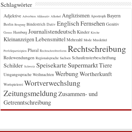
Schlagwörter
Anglizismen
Bayern
Adjektive
Apostroph
Adverbien
Akkusativ
Alkohol
Englisch
Fernsehen
Genitiv
Berlin
Bindestrich
Dativ
Beugung
Journalistendeutsch
Kinder
Hamburg
Genus
Kirche
Kleinanzeigen
Lebensmittel
Mehrzahl
Musiktitel
Mode
Rechtschreibung
Plural
Rechtschreibreform
Perfektpartizipien
Redewendungen
Schaufensterbeschriftung
Regionalsprache
Sachsen
Supermarkt
Speisekarte
Tiere
Schilder
Schweiz
Werbung
Wortherkunft
Umgangssprache
Weihnachten
Wortverwechslung
Wortspielerei
Zeitungsmeldung
Zusammen- und
Getrenntschreibung