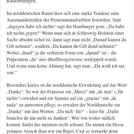
Radiobeiträgen.
Im norddeutschen Raum lässt sich eine starke Tendenz zum
Auseinanderreißen der Pronominaladverbien feststellen. Statt
„dagegen habe ich nichts“ sagt der Hamburger gern: „Da habe
ich nichts gegen!“ Wenn man sich in Schleswig-Holstein einer
Sache absolut sicher ist, dann sagt man nicht „Darauf kannst du
Gift nehmen“, sondern „Da kannst du Gift drauf nehmen!“
Wobei „drauf“ ja die verkürzte Form von „darauf“ ist – die
Präposition „da“ also überflüssigerweise verdoppelt wurde.
Und wenn man keine Ahnung hat, sagt man: „Da weiß ich nix
von.“
Besonders kurios ist die norddeutsche Erwiderung auf das Wort
„Danke“. So wie der Franzose ein „Merci“ mit „de rien“ („für
nichts“) erwidert und ein Spanier auf ein „gracias“ mit „de
nada“ zu antworten pflegt, so erwidert der Norddeutsche ein
„Danke“ mit den Worten: „Da nich‘ für!“ – kurz für „Dafür
brauchst du mir nicht zu danken“. Wer von weiter südlich
kommt, findet das meistens recht seltsam. Da nimmt ein Hesse
genauso Anstoß dran wie ein Bayer. Und so vermerkt denn