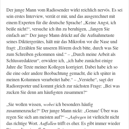
Der junge Mann vom Radiosender wirkt reichlich nervös. Es sei
sein erstes Interview, verrät er mir, und das ausgerechnet mit
einem Experten für die deutsche Sprache! „Keine Angst, ich
beiße nicht!“, versuche ich ihn zu beruhigen, „fangen Sie
einfach an!“ Der junge Mann drückt auf die Aufnahmetaste
seines Diktiergerätes, hält mir das Mikrofon vor die Nase und
fragt: „Erzählen Sie unseren Hörern doch bitte, durch was Sie
zum Schreiben gekommen sind.“ – „Durch meine Arbeit als
Schlussredakteur“, erwidere ich, „ich habe zunächst einige
Jahre die Texte meiner Kollegen korrigiert. Dabei habe ich so
die eine oder andere Beobachtung gemacht, die ich später in
meinen Kolumnen verarbeitet habe.“ – „Verstehe“, sagt der
Radioreporter und kommt gleich zur nächsten Frage: „Bei was
zucken Sie denn am häufigsten zusammen?“
„Sie wollen wissen,
wobei
ich besonders häufig
zusammenzucke?“ Der junge Mann nickt: „Genau! Über was
regen Sie sich am meisten auf?“ –„
Aufregen
ist vielleicht nicht
das richtige Wort.
Auffallen
trifft es eher. Es gibt immer wieder