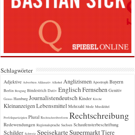
Schlagwörter
Anglizismen
Bayern
Adjektive
Apostroph
Adverbien
Akkusativ
Alkohol
Englisch
Fernsehen
Genitiv
Berlin
Bindestrich
Dativ
Beugung
Journalistendeutsch
Kinder
Hamburg
Genus
Kirche
Kleinanzeigen
Lebensmittel
Mehrzahl
Musiktitel
Mode
Rechtschreibung
Plural
Rechtschreibreform
Perfektpartizipien
Redewendungen
Schaufensterbeschriftung
Regionalsprache
Sachsen
Supermarkt
Speisekarte
Tiere
Schilder
Schweiz