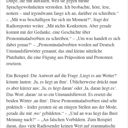
Dinge, die mir auffallen, weil sie gegen meine
Sprachgewohnheiten verstoßen. Ich beobachte, höre, lese,
notiere – und irgendwann fange ich an, darüber zu schreiben.“
– „Mit was beschäftigen Sie sich im Moment?“, fragt der
Radioreporter weiter. „Mit nichts Konkretem. Aber gerade
kommt mir der Gedanke, eine Geschichte über
Pronominaladverbien zu schreiben.“ – „Um was handelt es sich
dabei genau?“ – „Pronominaladverbien werden auf Deutsch
Umstandsfürwörter genannt; das sind kleine nützliche
Platzhalter, die eine Fügung aus Präposition und Pronomen
ersetzen.
Ein Beispiel: Die Antwort auf die Frage ,Liegt es am Wetter?‘
könnte lauten: ,Ja, es liegt an ihm‘. Üblicherweise drückt man
es aber kürzer aus: ,Ja, es liegt daran‘ oder ,Ja, daran liegt es‘.
Das Wort ,daran‘ ist so ein Umstandsfürwort. Es ersetzt die
beiden Wörter ,an ihm‘. Diese Pronominaladverbien sind sehr
praktisch – leider geraten sie an einigen Stellen aus der Mode,
gerade die mit ,wo‘ gebildeten.“ – „Und an was liegt das Ihrer
Meinung nach?“ – „An falschen Vorbildern. Zum Beispiel
daran, dass viele Radiosender keinen Wert auf grammatische