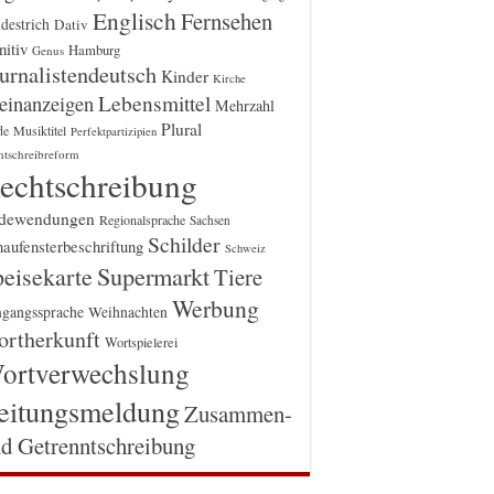
Englisch
Fernsehen
destrich
Dativ
itiv
Hamburg
Genus
urnalistendeutsch
Kinder
Kirche
einanzeigen
Lebensmittel
Mehrzahl
Plural
Musiktitel
de
Perfektpartizipien
htschreibreform
echtschreibung
dewendungen
Regionalsprache
Sachsen
Schilder
aufensterbeschriftung
Schweiz
Supermarkt
eisekarte
Tiere
Werbung
gangssprache
Weihnachten
rtherkunft
Wortspielerei
ortverwechslung
eitungsmeldung
Zusammen-
d Getrenntschreibung