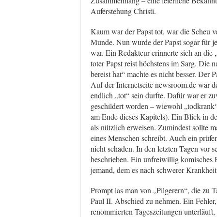
Zusammenhang – eine feierliche Bekann
Auferstehung Christi.
Kaum war der Papst tot, war die Scheu vo
Munde. Nun wurde der Papst sogar für jen
war. Ein Redakteur erinnerte sich an die „
toter Papst reist höchstens im Sarg. Die 
bereist hat“ machte es nicht besser. Der Pa
Auf der Internetseite newsroom.de war de
endlich „tot“ sein durfte. Dafür war er 
geschildert worden – wiewohl „todkrank“
am Ende dieses Kapitels). Ein Blick in 
als nützlich erweisen. Zumindest sollte
eines Menschen schreibt. Auch ein prüfen
nicht schaden. In den letzten Tagen vor 
beschrieben. Ein unfreiwillig komische
jemand, dem es nach schwerer Krankheit 
Prompt las man von „Pilgerern“, die zu
Paul II. Abschied zu nehmen. Ein Fehler,
renommierten Tageszeitungen unterläuft, 