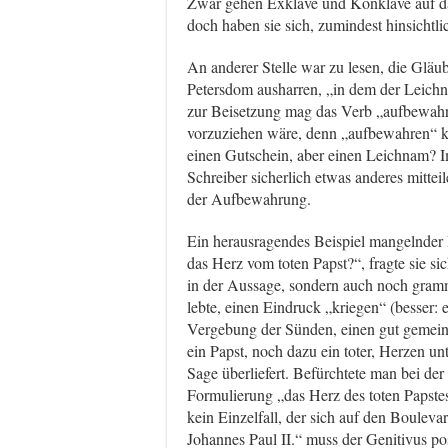
Zwar gehen Exklave und Konklave auf dass
doch haben sie sich, zumindest hinsichtli
An anderer Stelle war zu lesen, die Glä
Petersdom ausharren, „in dem der Leichna
zur Beisetzung mag das Verb „aufbewahr
vorzuziehen wäre, denn „aufbewahren“ kl
einen Gutschein, aber einen Leichnam? Im
Schreiber sicherlich etwas anderes mittei
der Aufbewahrung.
Ein herausragendes Beispiel mangelnder Pi
das Herz vom toten Papst?“, fragte sie sic
in der Aussage, sondern auch noch gram
lebte, einen Eindruck „kriegen“ (besser:
Vergebung der Sünden, einen gut gemein
ein Papst, noch dazu ein toter, Herzen un
Sage überliefert. Befürchtete man bei de
Formulierung „das Herz des toten Papstes
kein Einzelfall, der sich auf den Boule
Johannes Paul II.“ muss der Genitivus pos