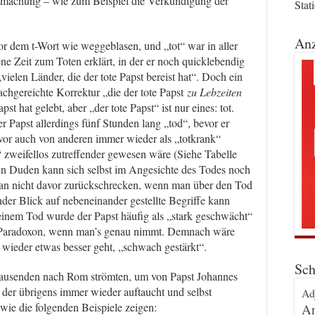
tmachung – wie zum Beispiel die Verkündigung der
Stat
Anz
r dem t-Wort wie weggeblasen, und „tot“ war in aller
e Zeit zum Toten erklärt, in der er noch quicklebendig
vielen Länder, die der tote Papst bereist hat“. Doch ein
nachgereichte Korrektur „die der tote Papst
zu Lebzeiten
pst hat gelebt, aber „der tote Papst“ ist nur eines: tot.
r Papst allerdings fünf Stunden lang „tod“, bevor er
zuvor auch von anderen immer wieder als „totkrank“
 zweifellos zutreffender gewesen wäre (Siehe Tabelle
den Duden kann sich selbst im Angesichte des Todes noch
 man nicht davor zurückschrecken, wenn man über den Tod
der Blick auf nebeneinander gestellte Begriffe kann
seinem Tod wurde der Papst häufig als „stark geschwächt“
s Paradoxon, wenn man’s genau nimmt. Demnach wäre
wieder etwas besser geht, „schwach gestärkt“.
Sch
 Tausenden nach Rom strömten, um von Papst Johannes
 der übrigens immer wieder auftaucht und selbst
Ad
wie die folgenden Beispiele zeigen:
An