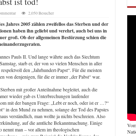
abst ist tod!
Kommentar
2,050 Besucher
s Jahres 2005 zählen zweifellos das Sterben und der
ionen haben ihn geliebt und verehrt, auch bei uns in
auer groß. Ob der allgemeinen Bestürzung schien die
cheinanderzugeraten.
hannes Pauls II. Und lange währte auch das Siechtum
amstag, starb er, der von so vielen Menschen in aller
respektvoll den „Jahrhundert-Papst“. Für die meisten
en von denjenigen, für die er immer „der Pabst“ war.
Sterben mit großer Anteilnahme begleitet, auch die
mer wieder gab es Unterbrechungen laufender
m mit der bangen Frage: „Lebt er noch, oder ist er …?“
tot“ in den Mund zu nehmen, solange der Tod des Papstes
rchaus verständlich, man wollte ja nichts beschreien. Also
Verkündung, auf die amtliche Bekanntmachung. Einige
Vom 
o nennt man – vor allem im theologischen
Nati