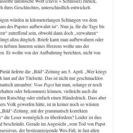
elbe lateinische Wort (clavis = Schlüssel) zurück,
ch ihres Geschlechtes, unterschiedlich entwickelt.
ubigen würden in kilometerlangen Schlangen vor dem
m des Papstes aufbewahrt ist“. Nun ja, für die Tage bis
en“ zutreffend sein, obwohl dann doch „verwahren“
ingt allzu dinglich. Briefe kann man aufbewahren oder
 tiefsten Inneren seines Herzens wollte uns der
len. Er wollte von der Aufbahrung berichten, nicht von
etät lieferte die „Bild“-Zeitung am 5. April. „Wer kriegt
h laut auf der Titelseite. Das ist nicht nur geschmacklos
matisch unsauber:
Vom Papst
hat man, solange er noch
 erhalten oder bekommen) können, vielleicht auch die
ten Ratschlag oder einfach einen Händedruck. Dass aber
ters Volk geworfen hätte, ist in keiner noch so wüsten
r „Bild“-Zeitung, mit der grammatisch korrekten
“ die Leser womöglich zu überfordern? Leider ist dies
vard beschränkt. Gerade im Angesicht „vom Tod von Papst
sessivus, der besitzanzeigende Wes-Fall, in fast allen