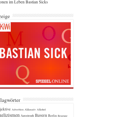
ionen im Leben Bastian Sicks
eige
lagwörter
jektive
Adverbien
Akkusativ
Alkohol
glizismen
Bayern
Berlin
Apostroph
Beugung