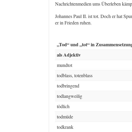
Nachrichtenmedien ums Überleben kämp
Johannes Paul II. ist tot. Doch er hat Sp
er in Frieden ruhen.
„Tod“ und „tot“ in Zusammensetzun
als Adjektiv
mundtot
todblass, totenblass
todbringend
todlangweilig
tödlich
todmüde
todkrank