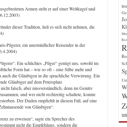
Bin
usgebreiteten Armen steht er auf einer Weltkugel und
Gen
 6.12.2003)
Jo
Kl
nder dieser Tradition, ließ es sich nicht nehmen, die
4)
Mo
Rec
R
is-Pilgerer, ein unermüdlicher Reisender in der
16.4.2004)
Re
Pilgerer“. Ein schlichtes „Pilger“ genügt uns, sowohl im
Sch
eibliche Form hat – wie so oft – eine Silbe mehr und
Sp
ren auch die Gläubigen in die sprachliche Verwirrung. Ein
Um
ende Gläubiger auf dem Petersplatz
Wo
cht falsch, aber missverständlich, denn im Genitiv
W
zusammen, und wer nicht rechtzeitig schaltete, konnte
estorben. Der Duden empfiehlt in diesem Fall, auf eine
Z
Zehntausende von Gläubigen“.
un
renz zu erweisen“, sagte ein Sprecher des
bestimmt nicht die Empfehlung, sondern die