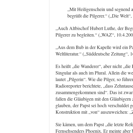
„Mit Heiligenschein und segnend a
begrüßt die Pilgerer.“ („Die Welt“,
„Auch Altbischof Hubert Luthe, der Begrü
Pilgerer zu begleiten.“ („WAZ“, 10.4.200
„Aus dem Bub in der Kapelle wird ein Par
Weltliteratur.“ („Süddeutsche Zeitung“, 
Es heißt „die Wanderer“, aber nicht „die 
Singular als auch im Plural. Allein die w
lautet „Pilgerin“. Wie die Pilger, so füh
Radioreporter berichtete, „dass Zehntaus
zusammengekommen sind“. Das ist zwar ni
fallen die Gläubigen mit den Gläubigern 
glauben, der Papst sei hoch verschuldet g
Konstruktion mit „von“ auszuweichen: „
Sie kämen, um dem Papst „die letzte Refe
Fernsehsenders Phoenix. Er meinte aber 