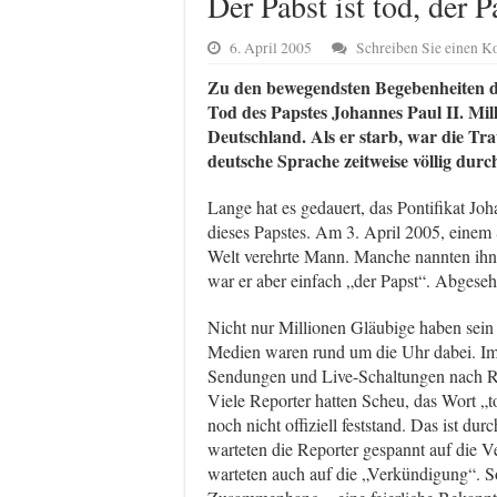
Der Pabst ist tod, der P
6. April 2005
Schreiben Sie einen 
Zu den bewegendsten Begebenheiten de
Tod des Papstes Johannes Paul II. Mill
Deutschland. Als er starb, war die Tr
deutsche Sprache zeitweise völlig dur
Lange hat es gedauert, das Pontifikat Jo
dieses Papstes. Am 3. April 2005, einem S
Welt verehrte Mann. Manche nannten ihn 
war er aber einfach „der Papst“. Abgeseh
Nicht nur Millionen Gläubige haben sein 
Medien waren rund um die Uhr dabei. Im
Sendungen und Live-Schaltungen nach Ro
Viele Reporter hatten Scheu, das Wort „
noch nicht offiziell feststand. Das ist du
warteten die Reporter gespannt auf die 
warteten auch auf die „Verkündigung“. S