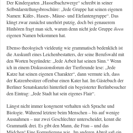
Der Kindergarten „Hasselbachzwerge“ schreibt in seiner
Selbstdarstellungsbroschüre: „Jede Gruppe hat seinen eigenen
Namen: Käfer-, Hasen-, Mäuse- und Elefantengruppe“. Das
klingt zwar zunächst unerhört putzig, doch bei genauerem
Hinhören fragt man sich, warum denn nicht jede Gruppe
ihren
eigenen Namen bekommen hat.
Ebenso theologisch vieldeutig wie grammatisch bedenklich ist
die Auskunft eines Leichenbestatters, der seine Berufswahl mit
den Worten begründete: „Jede Arbeit hat seinen Sinn.“ Wenn
ich in einem Diskussionsforum der Tierfreunde lese: „Jede
Katze hat seinen eigenen Charakter“, dann vermute ich, dass
der Katzenbesitzer offenbar einen Kater hat. Im Gästebuch der
Berliner Senatskanzlei hinterließ ein begeisterter Berlinbesucher
den Eintrag: „Jede Stadt hat sein eigenes Flair“.
Längst nicht immer kongruent verhalten sich Sprache und
Biologie. Während letztere beim Menschen – bis auf wenige
Ausnahmen – nur zwei Geschlechter unterscheidet, kennt die
Grammatik drei. Es gibt den Mann, die Frau – und das
Mädchen! Eine Formulierung wie „Im anderen Abteil saß ein