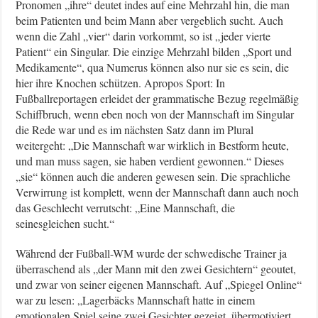
Pronomen „ihre“ deutet indes auf eine Mehrzahl hin, die man
beim Patienten und beim Mann aber vergeblich sucht. Auch
wenn die Zahl „vier“ darin vorkommt, so ist „jeder vierte
Patient“ ein Singular. Die einzige Mehrzahl bilden „Sport und
Medikamente“, qua Numerus können also nur sie es sein, die
hier ihre Knochen schützen. Apropos Sport: In
Fußballreportagen erleidet der grammatische Bezug regelmäßig
Schiffbruch, wenn eben noch von der Mannschaft im Singular
die Rede war und es im nächsten Satz dann im Plural
weitergeht: „Die Mannschaft war wirklich in Bestform heute,
und man muss sagen, sie haben verdient gewonnen.“ Dieses
„sie“ können auch die anderen gewesen sein. Die sprachliche
Verwirrung ist komplett, wenn der Mannschaft dann auch noch
das Geschlecht verrutscht: „Eine Mannschaft, die
seinesgleichen sucht.“
Während der Fußball-WM wurde der schwedische Trainer ja
überraschend als „der Mann mit den zwei Gesichtern“ geoutet,
und zwar von seiner eigenen Mannschaft. Auf „Spiegel Online“
war zu lesen: „Lagerbäcks Mannschaft hatte in einem
emotionalen Spiel seine zwei Gesichter gezeigt, übermotiviert