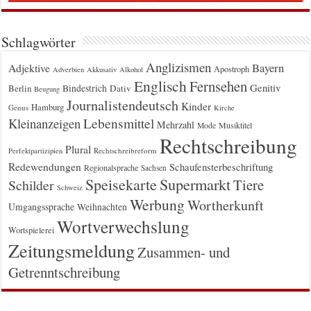
Schlagwörter
Anglizismen
Bayern
Adjektive
Apostroph
Adverbien
Akkusativ
Alkohol
Englisch
Fernsehen
Genitiv
Berlin
Bindestrich
Dativ
Beugung
Journalistendeutsch
Kinder
Hamburg
Genus
Kirche
Kleinanzeigen
Lebensmittel
Mehrzahl
Musiktitel
Mode
Rechtschreibung
Plural
Rechtschreibreform
Perfektpartizipien
Redewendungen
Schaufensterbeschriftung
Regionalsprache
Sachsen
Supermarkt
Speisekarte
Tiere
Schilder
Schweiz
Werbung
Wortherkunft
Umgangssprache
Weihnachten
Wortverwechslung
Wortspielerei
Zeitungsmeldung
Zusammen- und
Getrenntschreibung