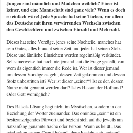
Jungen sind männlich und Mädchen weiblich? Einer ist
keiner, und eine Mannschaft sind ganz viele? Wenn es doch
so einfach wäre! Jede Sprache hat seine Tücken, vor allem
das Deutsche mit ihren verwirrenden Wechseln zwischen
den Geschlechtern und zwischen Einzahl und Mehrzahl.
Dieses hat seine Vorzüge, jenes seine Nachteile, manches hat
sein Gutes, alles braucht seine Zeit und jeder hat seinen Stolz.
Diese und ähnliche Einsichten werden regelmäßig verkündet.
Seltsamerweise hat noch nie jemand laut die Frage gestellt, von
wem da eigentlich immer die Rede ist. Wer ist dieser jemand,
um dessen Vorzüge es geht, dessen Zeit gekommen und dessen
Stolz unbestritten ist? Wer ist dieser „seiner“? Ist es der, dessen
Name nicht genannt werden darf? Ist es Hassan der Hofhund?
Oder Gott womöglich?
Des Rätsels Lösung liegt nicht im Mystischen, sondern in der
Beziehung der Wörter zueinander. Das ominöse „sein“ ist ein
besitzanzeigendes Fürwort und bezieht sich auf die jeweils am
Satzanfang genannte Sache oder Person. Wenn es heißt „Das
wird schon seinen Grund haben“, dann bezieht sich „seinen“