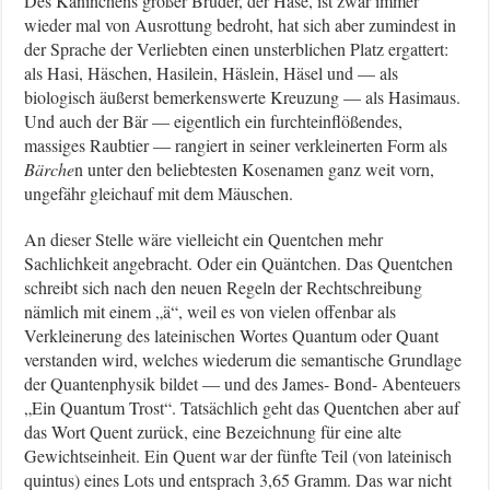
Des Kaninchens großer Bruder, der Hase, ist zwar immer
wieder mal von Ausrottung bedroht, hat sich aber zumindest in
der Sprache der Verliebten einen unsterblichen Platz ergattert:
als Hasi, Häschen, Hasilein, Häslein, Häsel und — als
biologisch äußerst bemerkenswerte Kreuzung — als Hasimaus.
Und auch der Bär — eigentlich ein furchteinflößendes,
massiges Raubtier — rangiert in seiner verkleinerten Form als
Bärche
n unter den beliebtesten Kosenamen ganz weit vorn,
ungefähr gleichauf mit dem Mäuschen.
An dieser Stelle wäre vielleicht ein Quentchen mehr
Sachlichkeit angebracht. Oder ein Quäntchen. Das Quentchen
schreibt sich nach den neuen Regeln der Rechtschreibung
nämlich mit einem „ä“, weil es von vielen offenbar als
Verkleinerung des lateinischen Wortes Quantum oder Quant
verstanden wird, welches wiederum die semantische Grundlage
der Quantenphysik bildet — und des James- Bond- Abenteuers
„Ein Quantum Trost“. Tatsächlich geht das Quentchen aber auf
das Wort Quent zurück, eine Bezeichnung für eine alte
Gewichtseinheit. Ein Quent war der fünfte Teil (von lateinisch
quintus) eines Lots und entsprach 3,65 Gramm. Das war nicht