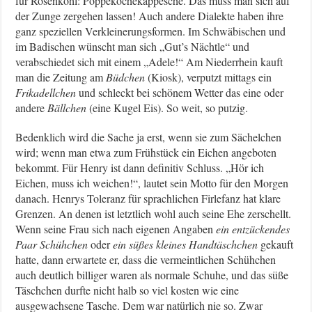
für Rosenkohl: Poppeköchekäppesche. Das muss man sich auf
der Zunge zergehen lassen! Auch andere Dialekte haben ihre
ganz speziellen Verkleinerungsformen. Im Schwäbischen und
im Badischen wünscht man sich „Gut’s Nächtle“ und
verabschiedet sich mit einem „Adele!“ Am Niederrhein kauft
man die Zeitung am
Büdchen
(Kiosk), verputzt mittags ein
Frikadellchen
und schleckt bei schönem Wetter das eine oder
andere
Bällchen
(eine Kugel Eis). So weit, so putzig.
Bedenklich wird die Sache ja erst, wenn sie zum Sächelchen
wird; wenn man etwa zum Frühstück ein Eichen angeboten
bekommt. Für Henry ist dann definitiv Schluss. „Hör ich
Eichen, muss ich weichen!“, lautet sein Motto für den Morgen
danach. Henrys Toleranz für sprachlichen Firlefanz hat klare
Grenzen. An denen ist letztlich wohl auch seine Ehe zerschellt.
Wenn seine Frau sich nach eigenen Angaben
ein entzückendes
Paar Schühchen
oder
ein süßes kleines Handtäschchen
gekauft
hatte, dann erwartete er, dass die vermeintlichen Schühchen
auch deutlich billiger waren als normale Schuhe, und das süße
Täschchen durfte nicht halb so viel kosten wie eine
ausgewachsene Tasche. Dem war natürlich nie so. Zwar