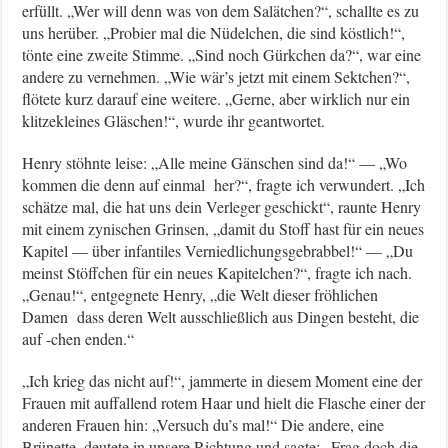
erfüllt. „Wer will denn was von dem Salätchen?“, schallte es zu
uns herüber. „Probier mal die Nüdelchen, die sind köstlich!“,
tönte eine zweite Stimme. „Sind noch Gürkchen da?“, war eine
andere zu vernehmen. „Wie wär’s jetzt mit einem Sektchen?“,
flötete kurz darauf eine weitere. „Gerne, aber wirklich nur ein
klitzekleines Gläschen!“, wurde ihr geantwortet.
Henry stöhnte leise: „Alle meine Gänschen sind da!“ — „Wo
kommen die denn auf einmal her?“, fragte ich verwundert. „Ich
schätze mal, die hat uns dein Verleger geschickt“, raunte Henry
mit einem zynischen Grinsen, „damit du Stoff hast für ein neues
Kapitel — über infantiles Verniedlichungsgebrabbel!“ — „Du
meinst Stöffchen für ein neues Kapitelchen?“, fragte ich nach.
„Genau!“, entgegnete Henry, „die Welt dieser fröhlichen
Damen dass deren Welt ausschließlich aus Dingen besteht, die
auf -chen enden.“
„Ich krieg das nicht auf!“, jammerte in diesem Moment eine der
Frauen mit auffallend rotem Haar und hielt die Flasche einer der
anderen Frauen hin: „Versuch du’s mal!“ Die andere, eine
Brünette, deutete in unsere Richtung und sagte: „Frag doch die