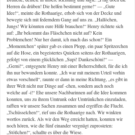
Herren da drüben! Die helfen bestimmt gerne!“ — „Gute
Idee!“, meinte die Rothaarige, erhob sich von der Decke und
bewegte sich mit federndem Gang auf uns zu. „Hallöchen,
Jungs! Wir könnten eure Hilfe brauchen!“ Henry richtete sich
auf: „Ihr bekommt das Fläschchen nicht auf? Kein
Problemchen! Nur her damit, ich mach das schon!“ Ein
„Momentchen“ später gab es einen Plopp, ein paar Spritzerchen
auf die Hose, ein begeistertes Quieken seitens der Rothaarigen,
gefolgt von einem glücklichen „Supi! Dankeschöni!“ —
„Gerni!“, entgegnete Henry mit einer Beherrschtheit, für die ich
ihn nur bewundern konnte. „Ich war mit meinem Urteil vorhin
etwas vorschnell“, raunte er dann in meine Richtung, „es gibt in
ihrer Welt nicht nur Dinge auf -chen, sondern auch noch
welche auf -i!“ Ehe unsere Nachbarinnen auf die Idee kommen
konnten, uns zu ihrem Umtrunk oder Umtrünkchen einzuladen,
rafften wir unsere Sachen zusammen und ergriffen die Flucht.
„Tschüsselchen!“, rief uns die Rothaarige nach. Wir winkten
wortlos zurück. Als wir den Weg erreicht hatten, konnten wir
noch hören, wie die fünf einander vergnügt zuprosteten:
„Stößchen!“, schallte es über die Wiese.