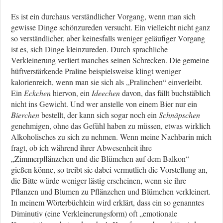
Es ist ein durchaus verständlicher Vorgang, wenn man sich
gewisse Dinge schönzureden versucht. Ein vielleicht nicht ganz
so verständlicher, aber keinesfalls weniger geläufiger Vorgang
ist es, sich Dinge kleinzureden. Durch sprachliche
Verkleinerung verliert manches seinen Schrecken. Die gemeine
hüftverstärkende Praline beispielsweise klingt weniger
kalorienreich, wenn man sie sich als „Pralinchen“ einverleibt.
Ein
Eckchen
hiervon, ein
Ideechen
davon, das fällt buchstäblich
nicht ins Gewicht. Und wer anstelle von einem Bier nur ein
Bierchen
bestellt, der kann sich sogar noch ein
Schnäpschen
genehmigen, ohne das Gefühl haben zu müssen, etwas wirklich
Alkoholisches zu sich zu nehmen. Wenn meine Nachbarin mich
fragt, ob ich während ihrer Abwesenheit ihre
„Zimmerpflänzchen und die Blümchen auf dem Balkon“
gießen könne, so treibt sie dabei vermutlich die Vorstellung an,
die Bitte würde weniger lästig erscheinen, wenn sie ihre
Pflanzen und Blumen zu Pflänzchen und Blümchen verkleinert.
In meinem Wörterbüchlein wird erklärt, dass ein so genanntes
Diminutiv (eine Verkleinerungsform) oft „emotionale