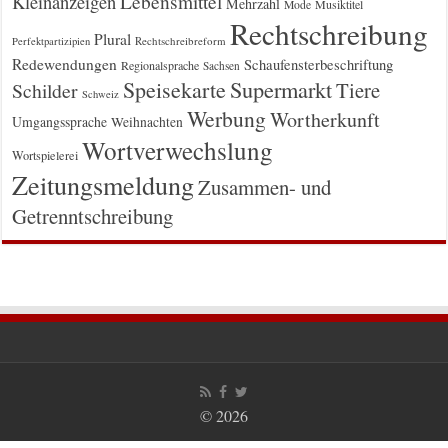
Kleinanzeigen
Lebensmittel
Mehrzahl
Musiktitel
Mode
Rechtschreibung
Plural
Rechtschreibreform
Perfektpartizipien
Redewendungen
Schaufensterbeschriftung
Regionalsprache
Sachsen
Supermarkt
Speisekarte
Tiere
Schilder
Schweiz
Werbung
Wortherkunft
Umgangssprache
Weihnachten
Wortverwechslung
Wortspielerei
Zeitungsmeldung
Zusammen- und
Getrenntschreibung
© 2026