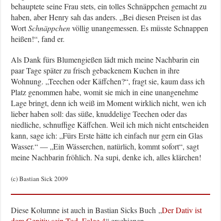
behauptete seine Frau stets, ein tolles Schnäppchen gemacht zu
haben, aber Henry sah das anders. „Bei diesen Preisen ist das
Wort
Schnäppchen
völlig unangemessen. Es müsste Schnappen
heißen!“, fand er.
Als Dank fürs Blumengießen lädt mich meine Nachbarin ein
paar Tage später zu frisch gebackenem Kuchen in ihre
Wohnung. „Teechen oder Käffchen?“, fragt sie, kaum dass ich
Platz genommen habe, womit sie mich in eine unangenehme
Lage bringt, denn ich weiß im Moment wirklich nicht, wen ich
lieber haben soll: das süße, knuddelige Teechen oder das
niedliche, schnuffige Käffchen. Weil ich mich nicht entscheiden
kann, sage ich: „Fürs Erste hätte ich einfach nur gern ein Glas
Wasser.“ — „Ein Wässerchen, natürlich, kommt sofort“, sagt
meine Nachbarin fröhlich. Na supi, denke ich, alles klärchen!
(c) Bastian Sick 2009
Diese Kolumne ist auch in Bastian Sicks Buch „
Der Dativ ist
dem Genitiv sein Tod, Folge 4
“ erschienen.