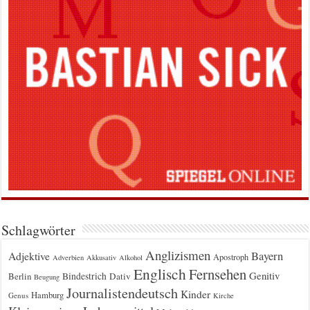
Schlagwörter
Anglizismen
Bayern
Adjektive
Apostroph
Adverbien
Akkusativ
Alkohol
Englisch
Fernsehen
Genitiv
Berlin
Bindestrich
Dativ
Beugung
Journalistendeutsch
Kinder
Hamburg
Genus
Kirche