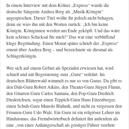
In einem Interview mit dem Kölner „Express“ wurde die
deutsche Sängerin Andrea Berg als „Musik-Königin“
angesprochen. Dieser Titel wollte ihr jedoch nicht behagen,
denn sie wies ihn mit den Worten zurück: „Ich bin keine
Königin. Königinnen werden am Ende geköpft. Und das wäre
kein schönes Schicksal für mich!“ Das war eine verblüffend
kluge Begründung. Einen Monat später schrieb der „Express“
erneut über Andrea Berg – und bezeichnete sie diesmal als
Schlagerkönigin.
Wer sich auf einem Gebiet als Spezialist erwiesen hat, wird
schnell und mit Begeisterung zum „Guru“ verklärt. Im
deutschen Blätterwald wimmelt es nur so von Gurus. Da gibt es
den Diät-Guru Robert Atkins, den Theater-Guru Jürgen Flimm,
den Gitarren-Guru Carlos Santana, den Pop-Guru Diedrich
Diederichsen, sogar einen Teppich-Guru Hans Eitzenberger,
einen Schuh-Guru Manolo Blahnik, und nicht zu vergessen den
Frisuren-Guru Udo Walz. Ein Guru ist ein religiöser Lehrer im
Hinduismus, das Fremdwörterbuch definiert ihn außerdem als
eine „von einer Anhängerschaft als geistiger Führer verehrte