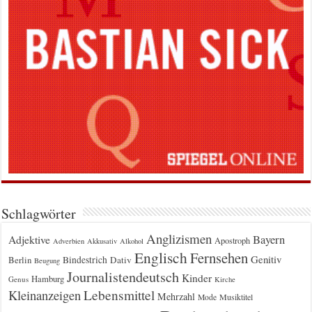
Schlagwörter
Anglizismen
Bayern
Adjektive
Apostroph
Adverbien
Akkusativ
Alkohol
Englisch
Fernsehen
Genitiv
Berlin
Bindestrich
Dativ
Beugung
Journalistendeutsch
Kinder
Hamburg
Genus
Kirche
Kleinanzeigen
Lebensmittel
Mehrzahl
Musiktitel
Mode