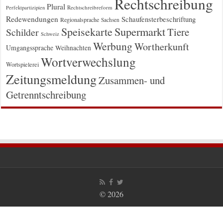
Rechtschreibung
Plural
Rechtschreibreform
Perfektpartizipien
Redewendungen
Schaufensterbeschriftung
Regionalsprache
Sachsen
Supermarkt
Speisekarte
Tiere
Schilder
Schweiz
Werbung
Wortherkunft
Umgangssprache
Weihnachten
Wortverwechslung
Wortspielerei
Zeitungsmeldung
Zusammen- und
Getrenntschreibung
© 2026