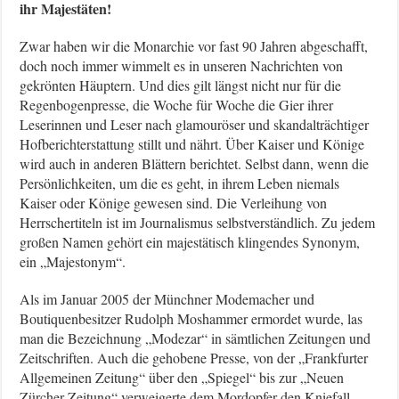
ihr Majestäten!
Zwar haben wir die Monarchie vor fast 90 Jahren abgeschafft,
doch noch immer wimmelt es in unseren Nachrichten von
gekrönten Häuptern. Und dies gilt längst nicht nur für die
Regenbogenpresse, die Woche für Woche die Gier ihrer
Leserinnen und Leser nach glamouröser und skandalträchtiger
Hofberichterstattung stillt und nährt. Über Kaiser und Könige
wird auch in anderen Blättern berichtet. Selbst dann, wenn die
Persönlichkeiten, um die es geht, in ihrem Leben niemals
Kaiser oder Könige gewesen sind. Die Verleihung von
Herrschertiteln ist im Journalismus selbstverständlich. Zu jedem
großen Namen gehört ein majestätisch klingendes Synonym,
ein „Majestonym“.
Als im Januar 2005 der Münchner Modemacher und
Boutiquenbesitzer Rudolph Moshammer ermordet wurde, las
man die Bezeichnung „Modezar“ in sämtlichen Zeitungen und
Zeitschriften. Auch die gehobene Presse, von der „Frankfurter
Allgemeinen Zeitung“ über den „Spiegel“ bis zur „Neuen
Zürcher Zeitung“ verweigerte dem Mordopfer den Kniefall