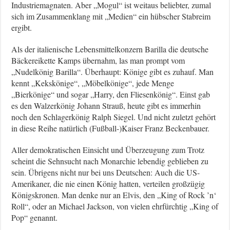
Industriemagnaten. Aber „Mogul“ ist weitaus beliebter, zumal
sich im Zusammenklang mit „Medien“ ein hübscher Stabreim
ergibt.
Als der italienische Lebensmittelkonzern Barilla die deutsche
Bäckereikette Kamps übernahm, las man prompt vom
„Nudelkönig Barilla“. Überhaupt: Könige gibt es zuhauf. Man
kennt „Kekskönige“, „Möbelkönige“, jede Menge
„Bierkönige“ und sogar „Harry, den Fliesenkönig“. Einst gab
es den Walzerkönig Johann Strauß, heute gibt es immerhin
noch den Schlagerkönig Ralph Siegel. Und nicht zuletzt gehört
in diese Reihe natürlich (Fußball-)Kaiser Franz Beckenbauer.
Aller demokratischen Einsicht und Überzeugung zum Trotz
scheint die Sehnsucht nach Monarchie lebendig geblieben zu
sein. Übrigens nicht nur bei uns Deutschen: Auch die US-
Amerikaner, die nie einen König hatten, verteilen großzügig
Königskronen. Man denke nur an Elvis, den „King of Rock ’n‘
Roll“, oder an Michael Jackson, von vielen ehrfürchtig „King of
Pop“ genannt.