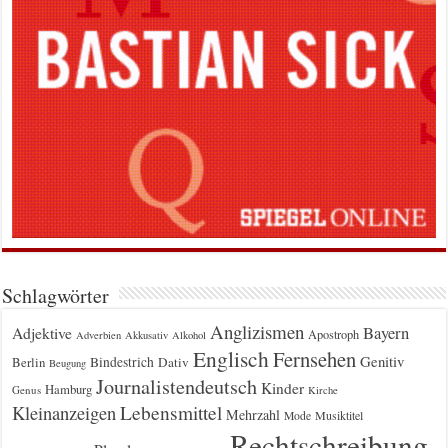
Schlagwörter
Anglizismen
Bayern
Adjektive
Apostroph
Adverbien
Akkusativ
Alkohol
Englisch
Fernsehen
Genitiv
Berlin
Bindestrich
Dativ
Beugung
Journalistendeutsch
Kinder
Hamburg
Genus
Kirche
Kleinanzeigen
Lebensmittel
Mehrzahl
Musiktitel
Mode
Rechtschreibung