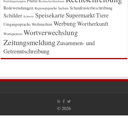
Plural
Rechtschreibreform
Perfektpartizipien
Redewendungen
Schaufensterbeschriftung
Regionalsprache
Sachsen
Supermarkt
Speisekarte
Tiere
Schilder
Schweiz
Werbung
Wortherkunft
Umgangssprache
Weihnachten
Wortverwechslung
Wortspielerei
Zeitungsmeldung
Zusammen- und
Getrenntschreibung
© 2026