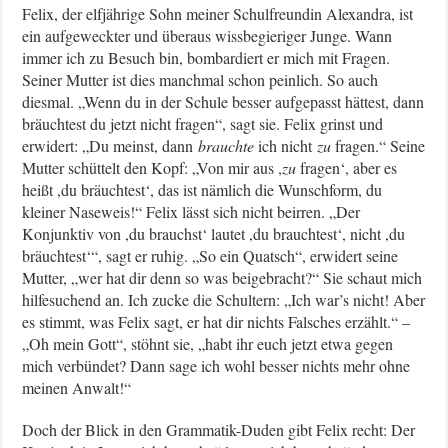
Felix, der elfjährige Sohn meiner Schulfreundin Alexandra, ist
ein aufgeweckter und überaus wissbegieriger Junge. Wann
immer ich zu Besuch bin, bombardiert er mich mit Fragen.
Seiner Mutter ist dies manchmal schon peinlich. So auch
diesmal. „Wenn du in der Schule besser aufgepasst hättest, dann
bräuchtest du jetzt nicht fragen“, sagt sie. Felix grinst und
erwidert: „Du meinst, dann
brauchte
ich nicht
zu
fragen.“ Seine
Mutter schüttelt den Kopf: „Von mir aus ,
zu
fragen‘, aber es
heißt ,du bräuchtest‘, das ist nämlich die Wunschform, du
kleiner Naseweis!“ Felix lässt sich nicht beirren. „Der
Konjunktiv von ,du brauchst‘ lautet ,du brauchtest‘, nicht ,du
bräuchtest‘“, sagt er ruhig. „So ein Quatsch“, erwidert seine
Mutter, „wer hat dir denn so was beigebracht?“ Sie schaut mich
hilfesuchend an. Ich zucke die Schultern: „Ich war’s nicht! Aber
es stimmt, was Felix sagt, er hat dir nichts Falsches erzählt.“ –
„Oh mein Gott“, stöhnt sie, „habt ihr euch jetzt etwa gegen
mich verbündet? Dann sage ich wohl besser nichts mehr ohne
meinen Anwalt!“
Doch der Blick in den Grammatik-Duden gibt Felix recht: Der