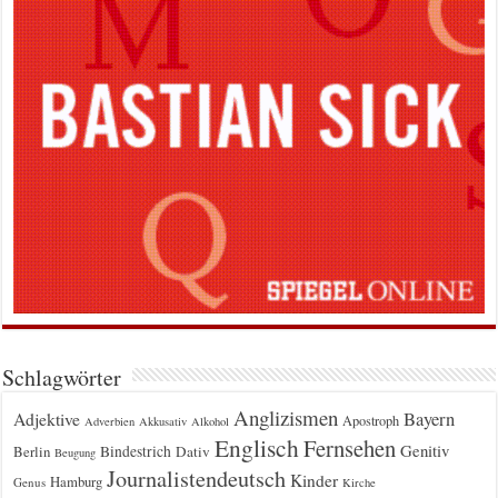
Schlagwörter
Anglizismen
Bayern
Adjektive
Apostroph
Adverbien
Akkusativ
Alkohol
Englisch
Fernsehen
Genitiv
Berlin
Bindestrich
Dativ
Beugung
Journalistendeutsch
Kinder
Hamburg
Genus
Kirche