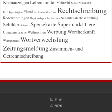
Kleinanzeigen
Lebensmittel
Mehrzahl
Musiktitel
Mode
Rechtschreibung
Plural
Rechtschreibreform
Perfektpartizipien
Redewendungen
Schaufensterbeschriftung
Regionalsprache
Sachsen
Supermarkt
Speisekarte
Tiere
Schilder
Schweiz
Werbung
Wortherkunft
Umgangssprache
Weihnachten
Wortverwechslung
Wortspielerei
Zeitungsmeldung
Zusammen- und
Getrenntschreibung
© 2026