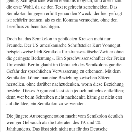
genug. Schrägstriche wären ebenfalls möglich, sind aber nicht
die erste Wahl, da sie den Text regelrecht zerschneiden. Das
Semikolon hingegen erfüllt genau den Zweck, der hier gefragt
ist: schärfer trennen, als es ein Komma vermochte, ohne den
Lesefluss zu beeinträchtigen.
Doch hat das Semikolon in gebildeten Kreisen nicht nur
Freunde. Der US-amerikanische Schriftsteller Kurt Vonnegut
beispielsweise hielt Semikola für »transvestitische Zwitter ohne
die geringste Bedeutung«. Ein Sprachwissenschaftler der Freien
Universität Berlin glaubt im Gebrauch des Semikolons gar die
Gefahr der sprachlichen Verwässerung zu erkennen. Mit dem
Semikolon könne man eine Beziehung zwischen Sätzen
herstellen, ohne darüber nachzudenken, worin diese Beziehung
bestehe. Dieses Argument lässt sich jedoch mühelos entkräften;
denn wer beim Schreiben nicht nachdenkt, käme gar nicht erst
auf die Idee, ein Semikolon zu verwenden.
Die jüngere Autorengeneration macht vom Semikolon deutlich
weniger Gebrauch als die Literaten des 19. und 20.
Jahrhunderts. Das lässt sich nicht nur für das Deutsche