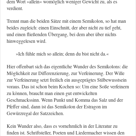
dem Wort »allein« womöglich weniger Gewicht zu, als es
verdient.
Trennt man die beiden Sätze mit einem Semikolon, so hat man
beides zugleich: einen Einschnitt, der aber nicht zu tief geht,
und einen fließenden Übergang, bei dem aber über nichts
hinweggelesen wird.
»Ich fühle mich so allein; denn du bist nicht da.«
Hier offenbart sich das eigentliche Wunder des Semikolons: die
Möglichkeit zur Differenzierung, zur Verfeinerung. Der Wille
zur Verfeinerung setzt freilich ein ausgeprägtes Stilbewusstsein
voraus. Das ist schon beim Kochen so: Um eine Soße verfeinern
zu können, braucht man einen gut entwickelten
Geschmackssinn. Wenn Punkt und Komma das Salz und der
Pfeffer sind, dann ist das Semikolon der Estragon im
Gewürzregal der Satzzeichen.
Kein Wunder also, dass es vornehmlich in der Literatur zu
finden ist. Schriftsteller, Poeten und Liedermacher wissen den