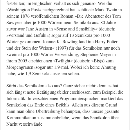
feststellen; im Englischen verhält es sich genauso. Wie die
»Washington Post« nachgerechnet hat, schüttete Mark Twain in
seinem 1876 veröffentlichten Roman »Die Abenteuer des Tom
Sawyer« über je 1000 Wörtern neun Semikola aus. 80 Jahre
zuvor war Jane Austen in »Sense and Sensibility« (deutsch:
»Verstand und Gefühl«) sogar auf 13 Semikola pro 1000
Wörter gekommen. Joanne K. Rowling fand in »Harry Potter
und der Stein der Weisen« (1997) für das Semikolon nur noch
zweimal pro 1000 Wörter Verwendung, Stephenie Meyer in
ihrem 2005 erschienenen »Twilight« (deutsch: »Bis(s) zum
Morgengrauen«sogar nur 1,9-mal. Wobei ich keine Ahnung
habe, wie 1,9 Semikola aussehen sollen.
Stirbt das Semikolon also aus? Ganz sicher nicht; denn es hat
sich längst neue Betätigungsfelder erschlossen, zum Beispiel die
Informatik: In verschiedenen Programmiersprachen markiert das
Semikolon das Ende eines Befehls. Allein aus diesem Grund
kann man ohne Übertreibung behaupten, dass unsere gesamte
Kommunikation zusammenbräche, wenn das Semikolon über
Nacht verschwände.