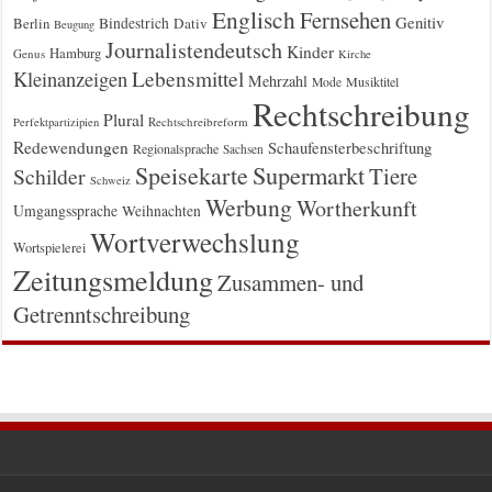
Englisch
Fernsehen
Genitiv
Berlin
Bindestrich
Dativ
Beugung
Journalistendeutsch
Kinder
Hamburg
Genus
Kirche
Kleinanzeigen
Lebensmittel
Mehrzahl
Musiktitel
Mode
Rechtschreibung
Plural
Rechtschreibreform
Perfektpartizipien
Redewendungen
Schaufensterbeschriftung
Regionalsprache
Sachsen
Supermarkt
Speisekarte
Tiere
Schilder
Schweiz
Werbung
Wortherkunft
Umgangssprache
Weihnachten
Wortverwechslung
Wortspielerei
Zeitungsmeldung
Zusammen- und
Getrenntschreibung