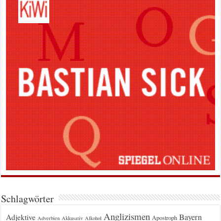
Schlagwörter
Anglizismen
Bayern
Adjektive
Apostroph
Adverbien
Akkusativ
Alkohol