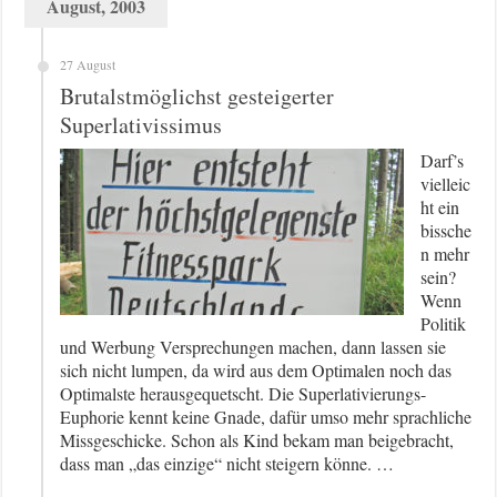
August, 2003
27 August
Brutalstmöglichst gesteigerter
Superlativissimus
Darf’s
vielleic
ht ein
bissche
n mehr
sein?
Wenn
Politik
und Werbung Versprechungen machen, dann lassen sie
sich nicht lumpen, da wird aus dem Optimalen noch das
Optimalste herausgequetscht. Die Superlativierungs-
Euphorie kennt keine Gnade, dafür umso mehr sprachliche
Missgeschicke. Schon als Kind bekam man beigebracht,
dass man „das einzige“ nicht steigern könne. …