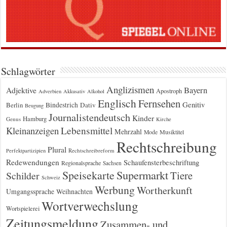
Schlagwörter
Anglizismen
Bayern
Adjektive
Apostroph
Adverbien
Akkusativ
Alkohol
Englisch
Fernsehen
Genitiv
Berlin
Bindestrich
Dativ
Beugung
Journalistendeutsch
Kinder
Hamburg
Genus
Kirche
Kleinanzeigen
Lebensmittel
Mehrzahl
Musiktitel
Mode
Rechtschreibung
Plural
Rechtschreibreform
Perfektpartizipien
Redewendungen
Schaufensterbeschriftung
Regionalsprache
Sachsen
Supermarkt
Speisekarte
Tiere
Schilder
Schweiz
Werbung
Wortherkunft
Umgangssprache
Weihnachten
Wortverwechslung
Wortspielerei
Zeitungsmeldung
Zusammen- und