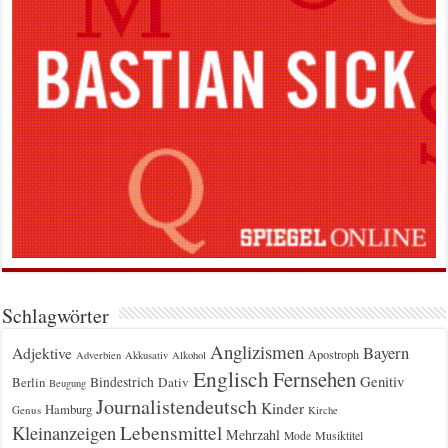
Schlagwörter
Anglizismen
Bayern
Adjektive
Apostroph
Adverbien
Akkusativ
Alkohol
Englisch
Fernsehen
Genitiv
Berlin
Bindestrich
Dativ
Beugung
Journalistendeutsch
Kinder
Hamburg
Genus
Kirche
Kleinanzeigen
Lebensmittel
Mehrzahl
Musiktitel
Mode