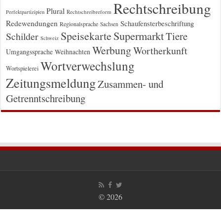
Rechtschreibung
Plural
Rechtschreibreform
Perfektpartizipien
Redewendungen
Schaufensterbeschriftung
Regionalsprache
Sachsen
Supermarkt
Speisekarte
Tiere
Schilder
Schweiz
Werbung
Wortherkunft
Umgangssprache
Weihnachten
Wortverwechslung
Wortspielerei
Zeitungsmeldung
Zusammen- und
Getrenntschreibung
© 2026