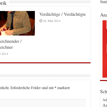
Stat
brik
Verdächtige / Verdächtigte
Anz
26. Mai 2014
eichnender /
eichner
ni 2014
*
tlicht.
Erforderliche Felder sind mit
markiert
Sch
Ad
An