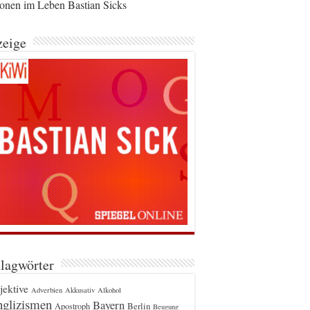
ionen im Leben Bastian Sicks
eige
lagwörter
jektive
Adverbien
Akkusativ
Alkohol
glizismen
Bayern
Berlin
Apostroph
Beugung