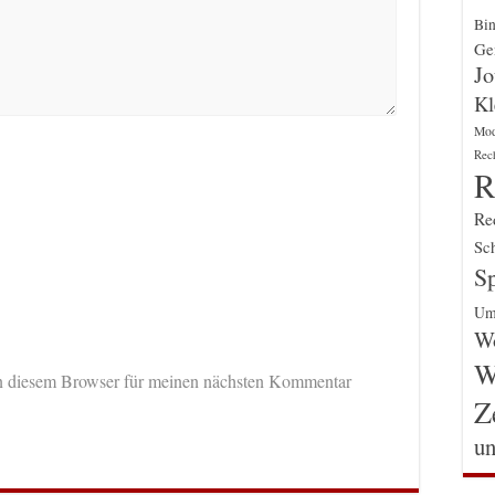
Bin
Gen
Jo
Kl
Mo
Rec
R
Re
Sch
Sp
Um
Wo
W
n diesem Browser für meinen nächsten Kommentar
Z
un