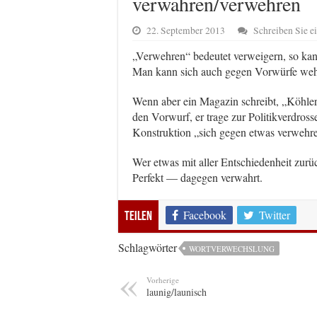
verwahren/verwehren
22. September 2013
Schreiben Sie 
„Verwehren“ bedeutet verweigern, so kan
Man kann sich auch gegen Vorwürfe wehr
Wenn aber ein Magazin schreibt, „Köhler 
den Vorwurf, er trage zur Politikverdross
Konstruktion „sich gegen etwas verwehren
Wer etwas mit aller Entschiedenheit zurü
Perfekt — dagegen verwahrt.
Facebook
Twitter
Teilen
Schlagwörter
WORTVERWECHSLUNG
Vorherige
launig/launisch