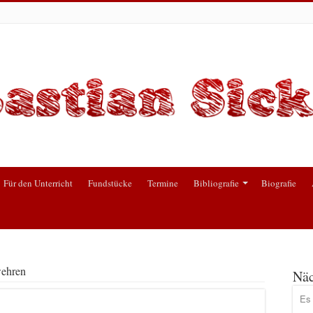
Für den Unterricht
Fundstücke
Termine
Bibliografie
Biografie
wehren
Näc
Es 