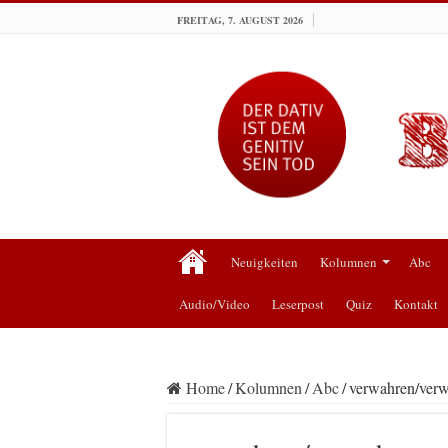
FREITAG, 7. AUGUST 2026
Neuigkeiten
Kolumnen
Abc
Audio/Video
Leserpost
Quiz
Kontakt
Home
/
Kolumnen
/
Abc
/
verwahren/ver