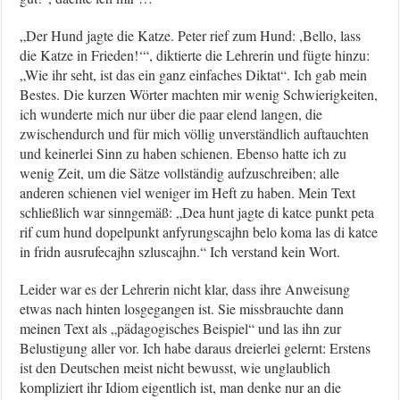
„Der Hund jagte die Katze. Peter rief zum Hund: ,Bello, lass
die Katze in Frieden!‘“, diktierte die Lehrerin und fügte hinzu:
„Wie ihr seht, ist das ein ganz einfaches Diktat“. Ich gab mein
Bestes. Die kurzen Wörter machten mir wenig Schwierigkeiten,
ich wunderte mich nur über die paar elend langen, die
zwischendurch und für mich völlig unverständlich auftauchten
und keinerlei Sinn zu haben schienen. Ebenso hatte ich zu
wenig Zeit, um die Sätze vollständig aufzuschreiben; alle
anderen schienen viel weniger im Heft zu haben. Mein Text
schließlich war sinngemäß: „Dea hunt jagte di katce punkt peta
rif cum hund dopelpunkt anfyrungscajhn belo koma las di katce
in fridn ausrufecajhn szluscajhn.“ Ich verstand kein Wort.
Leider war es der Lehrerin nicht klar, dass ihre Anweisung
etwas nach hinten losgegangen ist. Sie missbrauchte dann
meinen Text als „pädagogisches Beispiel“ und las ihn zur
Belustigung aller vor. Ich habe daraus dreierlei gelernt: Erstens
ist den Deutschen meist nicht bewusst, wie unglaublich
kompliziert ihr Idiom eigentlich ist, man denke nur an die