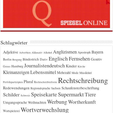
Schlagwörter
Anglizismen
Bayern
Adjektive
Apostroph
Adverbien
Akkusativ
Alkohol
Englisch
Fernsehen
Genitiv
Berlin
Bindestrich
Dativ
Beugung
Journalistendeutsch
Kinder
Hamburg
Genus
Kirche
Kleinanzeigen
Lebensmittel
Mehrzahl
Musiktitel
Mode
Rechtschreibung
Plural
Rechtschreibreform
Perfektpartizipien
Redewendungen
Schaufensterbeschriftung
Regionalsprache
Sachsen
Supermarkt
Speisekarte
Tiere
Schilder
Schweiz
Werbung
Wortherkunft
Umgangssprache
Weihnachten
Wortverwechslung
Wortspielerei