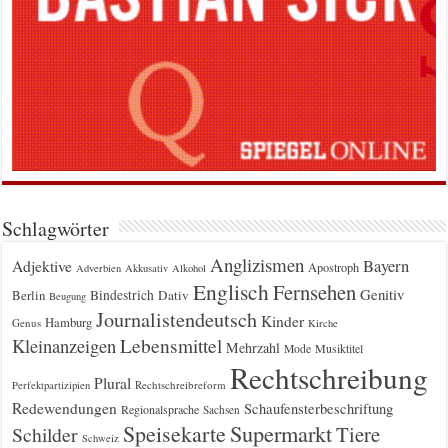
Schlagwörter
Anglizismen
Bayern
Adjektive
Apostroph
Adverbien
Akkusativ
Alkohol
Englisch
Fernsehen
Genitiv
Berlin
Bindestrich
Dativ
Beugung
Journalistendeutsch
Kinder
Hamburg
Genus
Kirche
Kleinanzeigen
Lebensmittel
Mehrzahl
Musiktitel
Mode
Rechtschreibung
Plural
Rechtschreibreform
Perfektpartizipien
Redewendungen
Schaufensterbeschriftung
Regionalsprache
Sachsen
Supermarkt
Speisekarte
Tiere
Schilder
Schweiz