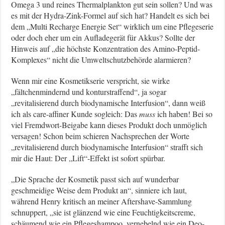
Omega 3 und reines Thermalplankton gut sein sollen? Und was
es mit der Hydra-Zink-Formel auf sich hat? Handelt es sich bei
dem „Multi Recharge Energie Set“ wirklich um eine Pflegeserie
oder doch eher um ein Aufladegerät für Akkus? Sollte der
Hinweis auf „die höchste Konzentration des Amino-Peptid-
Komplexes“ nicht die Umweltschutzbehörde alarmieren?
Wenn mir eine Kosmetikserie verspricht, sie wirke
„fältchenmindernd und konturstraffend“, ja sogar
„revitalisierend durch biodynamische Interfusion“, dann weiß
ich als care-affiner Kunde sogleich: Das
muss
ich haben! Bei so
viel Fremdwort-Beigabe kann dieses Produkt doch unmöglich
versagen! Schon beim schieren Nachsprechen der Worte
„revitalisierend durch biodynamische Interfusion“ strafft sich
mir die Haut: Der „Lift“-Effekt ist sofort spürbar.
„Die Sprache der Kosmetik passt sich auf wunderbar
geschmeidige Weise dem Produkt an“, sinniere ich laut,
während Henry kritisch an meiner Aftershave-Sammlung
schnuppert, „sie ist glänzend wie eine Feuchtigkeitscreme,
schäumend wie ein Pflegeshampoo, vernebelnd wie ein Deo-