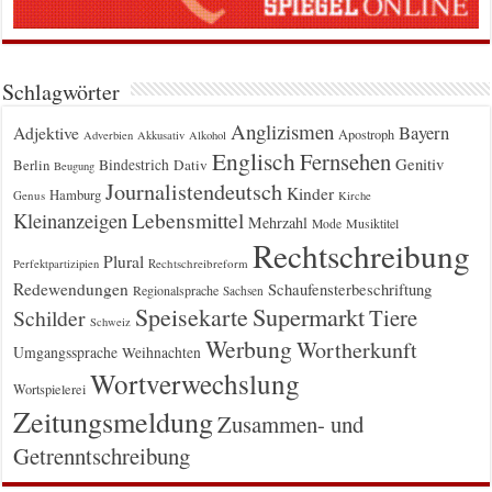
Schlagwörter
Anglizismen
Bayern
Adjektive
Apostroph
Adverbien
Akkusativ
Alkohol
Englisch
Fernsehen
Genitiv
Berlin
Bindestrich
Dativ
Beugung
Journalistendeutsch
Kinder
Hamburg
Genus
Kirche
Kleinanzeigen
Lebensmittel
Mehrzahl
Musiktitel
Mode
Rechtschreibung
Plural
Rechtschreibreform
Perfektpartizipien
Redewendungen
Schaufensterbeschriftung
Regionalsprache
Sachsen
Supermarkt
Speisekarte
Tiere
Schilder
Schweiz
Werbung
Wortherkunft
Umgangssprache
Weihnachten
Wortverwechslung
Wortspielerei
Zeitungsmeldung
Zusammen- und
Getrenntschreibung