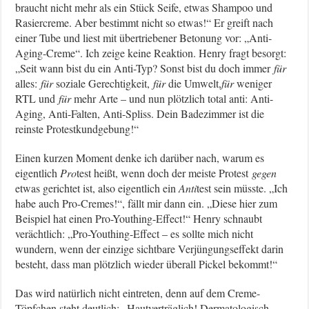
braucht nicht mehr als ein Stück Seife, etwas Shampoo und
Rasiercreme. Aber bestimmt nicht so etwas!“ Er greift nach
einer Tube und liest mit übertriebener Betonung vor: „Anti-
Aging-Creme“. Ich zeige keine Reaktion. Henry fragt besorgt:
„Seit wann bist du ein Anti-Typ? Sonst bist du doch immer
für
alles:
für
soziale Gerechtigkeit,
für
die Umwelt,
für
weniger
RTL und
für
mehr Arte – und nun plötzlich total anti: Anti-
Aging, Anti-Falten, Anti-Spliss. Dein Badezimmer ist die
reinste Protestkundgebung!“
Einen kurzen Moment denke ich darüber nach, warum es
eigentlich
Pro
test heißt, wenn doch der meiste Protest
gegen
etwas gerichtet ist, also eigentlich ein
Anti
test sein müsste. „Ich
habe auch Pro-Cremes!“, fällt mir dann ein. „Diese hier zum
Beispiel hat einen Pro-Youthing-Effect!“ Henry schnaubt
verächtlich: „Pro-Youthing-Effect – es sollte mich nicht
wundern, wenn der einzige sichtbare Verjüngungseffekt darin
besteht, dass man plötzlich wieder überall Pickel bekommt!“
Das wird natürlich nicht eintreten, denn auf dem Creme-
Töpfchen steht deutlich: „Hautverträglich! Dermatologisch