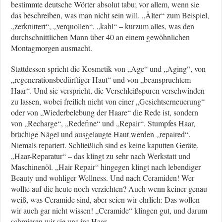
bestimmte deutsche Wörter absolut tabu; vor allem, wenn sie
das beschreiben, was man nicht sein will. „Älter“ zum Beispiel,
„zerknittert“, „verquollen“, „kahl“ – kurzum alles, was den
durchschnittlichen Mann über 40 an einem gewöhnlichen
Montagmorgen ausmacht.
Stattdessen spricht die Kosmetik von „Age“ und „Aging“, von
„regenerationsbedürftiger Haut“ und von „beanspruchtem
Haar“. Und sie verspricht, die Verschleißspuren verschwinden
zu lassen, wobei freilich nicht von einer „Gesichtserneuerung“
oder von „Wiederbelebung der Haare“ die Rede ist, sondern
von „Recharge“, „Redefine“ und „Repair“. Stumpfes Haar,
brüchige Nägel und ausgelaugte Haut werden „repaired“.
Niemals repariert. Schließlich sind es keine kaputten Geräte.
„Haar-Reparatur“ – das klingt zu sehr nach Werkstatt und
Maschinenöl. „Hair Repair“ hingegen klingt nach lebendiger
Beauty und wohliger Wellness. Und nach Ceramiden! Wer
wollte auf die heute noch verzichten? Auch wenn keiner genau
weiß, was Ceramide sind, aber seien wir ehrlich: Das wollen
wir auch gar nicht wissen! „Ceramide“ klingen gut, und darum
schmieren wir sie uns ins Haar.