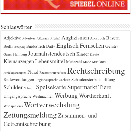
Schlagwörter
Anglizismen
Bayern
Adjektive
Apostroph
Adverbien
Akkusativ
Alkohol
Englisch
Fernsehen
Genitiv
Berlin
Bindestrich
Dativ
Beugung
Journalistendeutsch
Kinder
Hamburg
Genus
Kirche
Kleinanzeigen
Lebensmittel
Mehrzahl
Musiktitel
Mode
Rechtschreibung
Plural
Rechtschreibreform
Perfektpartizipien
Redewendungen
Schaufensterbeschriftung
Regionalsprache
Sachsen
Supermarkt
Speisekarte
Tiere
Schilder
Schweiz
Werbung
Wortherkunft
Umgangssprache
Weihnachten
Wortverwechslung
Wortspielerei
Zeitungsmeldung
Zusammen- und
Getrenntschreibung