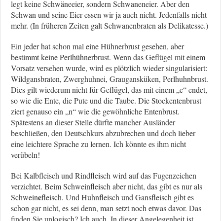
legt keine Schwäneeier, sondern Schwaneneier. Aber den
Schwan und seine Eier essen wir ja auch nicht. Jedenfalls nicht
mehr. (In früheren Zeiten galt Schwanenbraten als Delikatesse.)
Ein jeder hat schon mal eine Hühnerbrust gesehen, aber
bestimmt keine Perlhühnerbrust. Wenn das Geflügel mit einem
Vorsatz versehen wurde, wird es plötzlich wieder singularisiert:
Wildgansbraten, Zwerghuhnei, Graugansküken, Perlhuhnbrust.
Dies gilt wiederum nicht für Geflügel, das mit einem „e“ endet,
so wie die Ente, die Pute und die Taube. Die Stockentenbrust
ziert genauso ein „n“ wie die gewöhnliche Entenbrust.
Spätestens an dieser Stelle dürfte mancher Ausländer
beschließen, den Deutschkurs abzubrechen und doch lieber
eine leichtere Sprache zu lernen. Ich könnte es ihm nicht
verübeln!
Bei Kalbfleisch und Rindfleisch wird auf das Fugenzeichen
verzichtet. Beim Schweinfleisch aber nicht, das gibt es nur als
e
Schwein
fleisch. Und Huhnfleisch und Gansfleisch gibt es
schon gar nicht, es sei denn, man setzt noch etwas davor. Das
finden Sie unlogisch? Ich auch. In dieser Angelegenheit ist