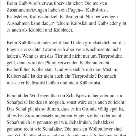
Beim Kalb wird’s etwas übersichtlicher: Die meisten
Zusammensetzungen haben ein Fugen-s: Kalbsbrust,
Kalbsleber, Kalbsschnitzel, Kalbsragout. Nur bei wenigen
Ausnahmen kann das „s“ fehlen: Kalbsfell und Kalbsleder gibt
es auch als Kalbfell und Kalbleder.
Beim Kalbfleisch indes wird laut Duden grundsätzlich auf das
Fugen-s verzichtet (woran sich aber viele Kochrezepte nicht
halten). Wenn es um das Tier und nicht nur um Tierprodukte
geht, dann wird der Plural verwendet: Kälberaufzucht,
Kälberfutter, Kälberstall. Und wie steht’s mit dem Mist im
Kälberstall? Ist der nicht auch ein Tierprodukt? Demnach
müsste er Kalbsmist heißen und nicht Kälbermist.
Kommt der Wolf eigentlich im Schafspelz daher oder nur im
Schafpelz? Beides ist möglich, sonst wäre es ja auch zu leicht!
Das Schaf gilt als so dumm, dass es im Grunde völlig egal ist,
ob es bei Zusammensetzungen ein Fugen-s erhält oder nicht:
Schafsmilch ist genauso gut wie Schafmilch, Schafskäse
genauso recht wie Schafkäse. Die meisten Wollpullover sind
aus Schafwolle, aber es gibt auch welche aus Schafswolle. Bei