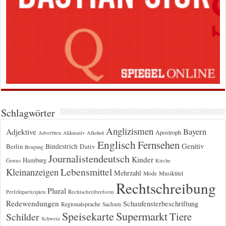
Schlagwörter
Anglizismen
Bayern
Adjektive
Apostroph
Adverbien
Akkusativ
Alkohol
Englisch
Fernsehen
Genitiv
Berlin
Bindestrich
Dativ
Beugung
Journalistendeutsch
Kinder
Hamburg
Genus
Kirche
Kleinanzeigen
Lebensmittel
Mehrzahl
Musiktitel
Mode
Rechtschreibung
Plural
Rechtschreibreform
Perfektpartizipien
Redewendungen
Schaufensterbeschriftung
Regionalsprache
Sachsen
Supermarkt
Speisekarte
Tiere
Schilder
Schweiz