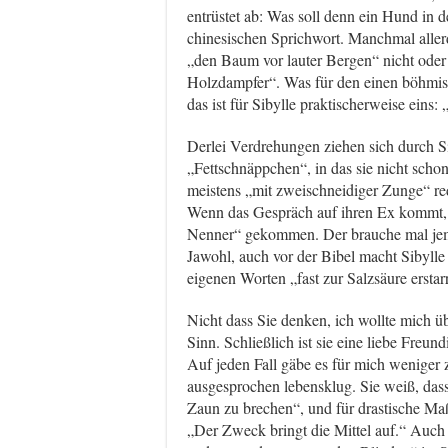
entrüstet ab: Was soll denn ein Hund in 
chinesischen Sprichwort. Manchmal allerdi
„den Baum vor lauter Bergen“ nicht oder 
Holzdampfer“. Was für den einen böhmis
das ist für Sibylle praktischerweise eins: 
Derlei Verdrehungen ziehen sich durch S
„Fettschnäppchen“, in das sie nicht schon 
meistens „mit zweischneidiger Zunge“ re
Wenn das Gespräch auf ihren Ex kommt, d
Nenner“ gekommen. Der brauche mal jeman
Jawohl, auch vor der Bibel macht Sibylle 
eigenen Worten „fast zur Salzsäure erstarrt
Nicht dass Sie denken, ich wollte mich ü
Sinn. Schließlich ist sie eine liebe Freu
Auf jeden Fall gäbe es für mich weniger 
ausgesprochen lebensklug. Sie weiß, dass
Zaun zu brechen“, und für drastische Ma
„Der Zweck bringt die Mittel auf.“ Auch