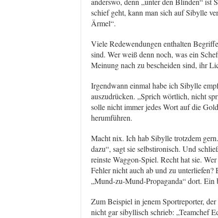
anderswo, denn „unter den Blinden“ ist 
schief geht, kann man sich auf Sibylle v
Ärmel“.
Viele Redewendungen enthalten Begriffe,
sind. Wer weiß denn noch, was ein Scheffel*
Meinung nach zu bescheiden sind, ihr Lic
Irgendwann einmal habe ich Sibylle empfo
auszudrücken. „Sprich wörtlich, nicht spri
solle nicht immer jedes Wort auf die Gol
herumführen.
Macht nix. Ich hab Sibylle trotzdem gern
dazu“, sagt sie selbstironisch. Und schl
reinste Waggon-Spiel. Recht hat sie. Wer
Fehler nicht auch ab und zu unterliefen? 
„Mund-zu-Mund-Propaganda“ dort. Ein bis
Zum Beispiel in jenem Sportreporter, der
nicht gar sibyllisch schrieb: „Teamchef 