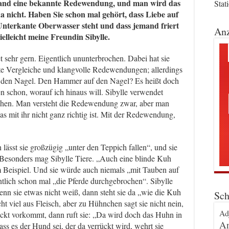
mand eine bekannte Redewendung, und man wird das
Stat
a nicht. Haben Sie schon mal gehört, dass Liebe auf
Unterkante Oberwasser steht und dass jemand friert
Anz
elleicht meine Freundin Sibylle.
et sehr gern. Eigentlich ununterbrochen. Dabei hat sie
fte Vergleiche und klangvolle Redewendungen; allerdings
uf den Nagel. Den Hammer auf den Nagel? Es heißt doch
 schon, worauf ich hinaus will. Sibylle verwendet
ehen. Man versteht die Redewendung zwar, aber man
as mit ihr nicht ganz richtig ist. Mit der Redewendung,
 lässt sie großzügig „unter den Teppich fallen“, und sie
. Besonders mag Sibylle Tiere. „Auch eine blinde Kuh
m Beispiel. Und sie würde auch niemals „mit Tauben auf
ntlich schon mal „die Pferde durchgebrochen“. Sibylle
nn sie etwas nicht weiß, dann steht sie da „wie die Kuh
Sch
t viel aus Fleisch, aber zu Hühnchen sagt sie nicht nein,
Ad
ckt vorkommt, dann ruft sie: „Da wird doch das Huhn in
An
ss es der Hund sei, der da verrückt wird, wehrt sie