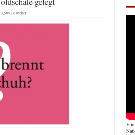
Goldschale gelegt
3,589 Besucher
Vom 
Nati