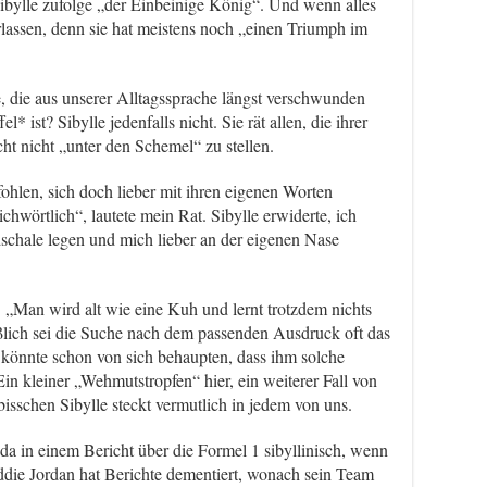
Sibylle zufolge „der Einbeinige König“. Und wenn alles
erlassen, denn sie hat meistens noch „einen Triumph im
 die aus unserer Alltagssprache längst verschwunden
 ist? Sibylle jedenfalls nicht. Sie rät allen, die ihrer
ht nicht „unter den Schemel“ zu stellen.
hlen, sich doch lieber mit ihren eigenen Worten
chwörtlich“, lautete mein Rat. Sibylle erwiderte, ich
dschale legen und mich lieber an der eigenen Nase
. „Man wird alt wie eine Kuh und lernt trotzdem nichts
ießlich sei die Suche nach dem passenden Ausdruck oft das
 könnte schon von sich behaupten, dass ihm solche
Ein kleiner „Wehmutstropfen“ hier, ein weiterer Fall von
schen Sibylle steckt vermutlich in jedem von uns.
 da in einem Bericht über die Formel 1 sibyllinisch, wenn
Eddie Jordan hat Berichte dementiert, wonach sein Team