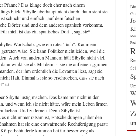
der Pfanne? Das klinge doch eher nach einem
Bin
ngs blickt Sibylle überhaupt nicht durch, dann sieht sie
Gen
ist schlicht und einfach „auf dem falschen
Jo
che Dörfer sind und dem anderen spanisch vorkommt,
Kl
„Für mich ist das ein spanisches Dorf“, sagt sie*.
Mo
Rec
ibylles Wortschatz „wie ein rotes Tuch“. Kaum ein
R
getreten wäre. Sie kann Politiker nicht leiden, weil die
den. Auch von anderen Männern hält Sibylle nicht viel.
Re
ann winkt sie ab. Mit dem ist sie nie auf einen „grünen
Sch
den, der ihm ordentlich die Levanten liest, sagt sie.
Sp
nicht Halt. Einmal ist sie so erschrocken, dass sie nach
“ ist.
Um
Wo
ber Sibylle lustig machen. Das käme mir nicht in den
W
ndin, und wenn ich sie nicht hätte, wäre mein Leben ärmer.
zu lachen. Und zu lernen. Denn Sibylle ist
Z
 es nicht immer ratsam ist, Entscheidungen „über den
un
ßnahmen hat sie eine entwaffnende Rechtfertigung parat:
 Körperbehinderte kommen bei ihr besser weg als