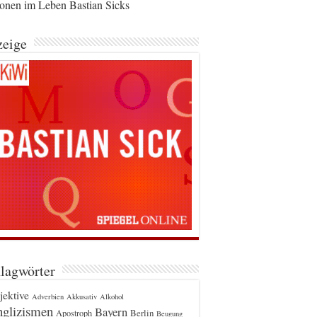
ionen im Leben Bastian Sicks
eige
lagwörter
jektive
Adverbien
Akkusativ
Alkohol
glizismen
Bayern
Berlin
Apostroph
Beugung