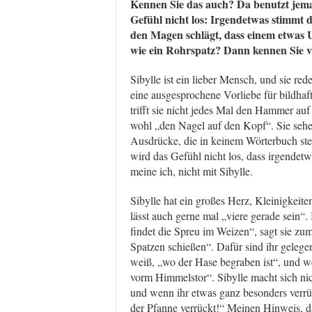
Kennen Sie das auch? Da benutzt je
Gefühl nicht los: Irgendetwas stimmt d
den Magen schlägt, dass einem etwas 
wie ein Rohrspatz? Dann kennen Sie vi
Sibylle ist ein lieber Mensch, und sie red
eine ausgesprochene Vorliebe für bildha
trifft sie nicht jedes Mal den Hammer a
wohl „den Nagel auf den Kopf“. Sie sehen
Ausdrücke, die in keinem Wörterbuch st
wird das Gefühl nicht los, dass irgendetw
meine ich, nicht mit Sibylle.
Sibylle hat ein großes Herz, Kleinigkeiten
lässt auch gerne mal „viere gerade sein“
findet die Spreu im Weizen“, sagt sie zu
Spatzen schießen“. Dafür sind ihr gelege
weiß, „wo der Hase begraben ist“, und we
vorm Himmelstor“. Sibylle macht sich nich
und wenn ihr etwas ganz besonders verrü
der Pfanne verrückt!“ Meinen Hinweis, da