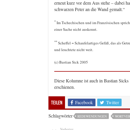
erneut kurz vor dem Aus stehe – dabei ha
schwarzen Peter an die Wand gemalt.“
*
Im Tschechischen und im Französischen sprich
einer Sache nicht auskennt.
**
Scheffel = Schaufelartiges Gefäß, das als Get
und leuchtete nicht weit.
(c) Bastian Sick 2005
Diese Kolumne ist auch in Bastian Sicks
erschienen.
Facebook
Twitter
Teilen
Schlagwörter
REDEWENDUNGEN
WORTVE
Vorherige