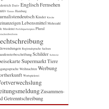
Englisch
Fernsehen
destrich
Dativ
itiv
Hamburg
Genus
urnalistendeutsch
Kinder
Kirche
einanzeigen
Lebensmittel
Mehrzahl
Plural
Musiktitel
de
Perfektpartizipien
htschreibreform
echtschreibung
dewendungen
Regionalsprache
Sachsen
Schilder
aufensterbeschriftung
Schweiz
Supermarkt
eisekarte
Tiere
Werbung
gangssprache
Weihnachten
rtherkunft
Wortspielerei
ortverwechslung
eitungsmeldung
Zusammen-
d Getrenntschreibung