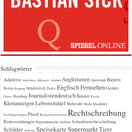
Schlagwörter
Anglizismen
Bayern
Adjektive
Apostroph
Adverbien
Akkusativ
Alkohol
Englisch
Fernsehen
Genitiv
Berlin
Bindestrich
Dativ
Beugung
Journalistendeutsch
Kinder
Hamburg
Genus
Kirche
Kleinanzeigen
Lebensmittel
Mehrzahl
Musiktitel
Mode
Rechtschreibung
Plural
Rechtschreibreform
Perfektpartizipien
Redewendungen
Schaufensterbeschriftung
Regionalsprache
Sachsen
Supermarkt
Speisekarte
Tiere
Schilder
Schweiz