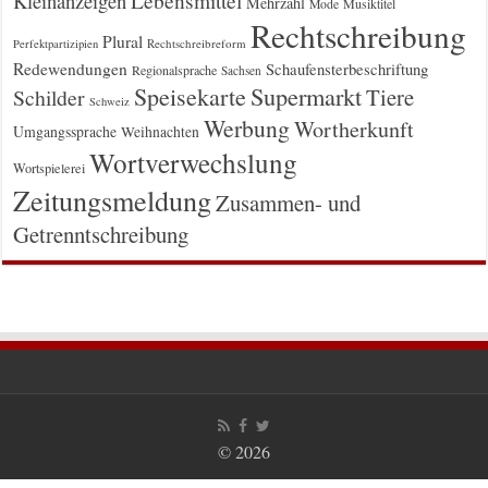
Kleinanzeigen
Lebensmittel
Mehrzahl
Musiktitel
Mode
Rechtschreibung
Plural
Rechtschreibreform
Perfektpartizipien
Redewendungen
Schaufensterbeschriftung
Regionalsprache
Sachsen
Supermarkt
Speisekarte
Tiere
Schilder
Schweiz
Werbung
Wortherkunft
Umgangssprache
Weihnachten
Wortverwechslung
Wortspielerei
Zeitungsmeldung
Zusammen- und
Getrenntschreibung
© 2026