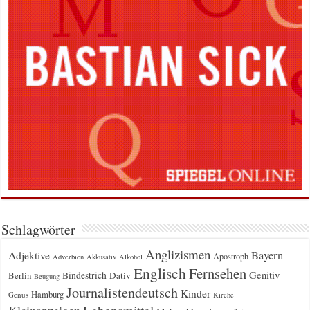
Schlagwörter
Anglizismen
Bayern
Adjektive
Apostroph
Adverbien
Akkusativ
Alkohol
Englisch
Fernsehen
Genitiv
Berlin
Bindestrich
Dativ
Beugung
Journalistendeutsch
Kinder
Hamburg
Genus
Kirche