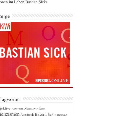
ionen im Leben Bastian Sicks
eige
lagwörter
jektive
Adverbien
Akkusativ
Alkohol
glizismen
Bayern
Berlin
Apostroph
Beugung