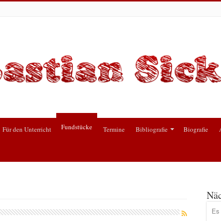
Fundstücke
Für den Unterricht
Termine
Bibliografie
Biografie
Näc
Es 