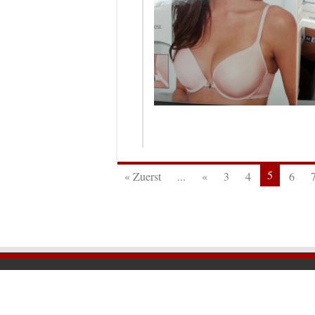
5
« Zuerst
...
«
3
4
6
© 2026