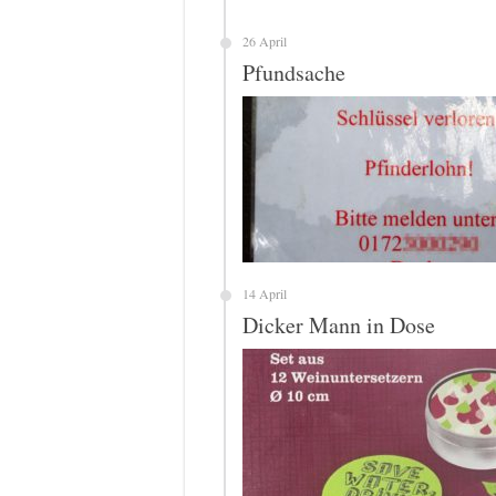
26 April
Pfundsache
14 April
Dicker Mann in Dose