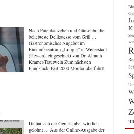
Bin
Gen
Jo
Kl
Nach Putenkäuzchen und Gänseuhu die
Mo
beliebteste Delikatesse vom Grill …
Rec
Gastronomisches Angebot im
R
Einkaufszentrum „Loop 5“ in Weiterstadt
(Hessen), eingeschickt von Dr. Almuth
Re
Kramer-Trautwein Zum nächsten
Sch
Fundstück: Fast 2000 Mörder überführt!
Sp
Um
Wo
W
Z
!
un
Da hat sich der Gentest aber wirklich
gelohnt … Aus der Online-Ausgabe der