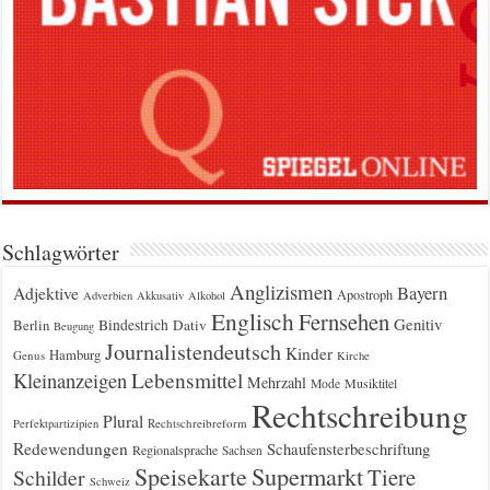
Schlagwörter
Anglizismen
Bayern
Adjektive
Apostroph
Adverbien
Akkusativ
Alkohol
Englisch
Fernsehen
Genitiv
Berlin
Bindestrich
Dativ
Beugung
Journalistendeutsch
Kinder
Hamburg
Genus
Kirche
Kleinanzeigen
Lebensmittel
Mehrzahl
Musiktitel
Mode
Rechtschreibung
Plural
Rechtschreibreform
Perfektpartizipien
Redewendungen
Schaufensterbeschriftung
Regionalsprache
Sachsen
Supermarkt
Speisekarte
Tiere
Schilder
Schweiz