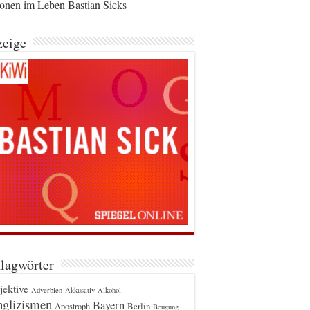
ionen im Leben Bastian Sicks
eige
lagwörter
jektive
Adverbien
Akkusativ
Alkohol
glizismen
Bayern
Berlin
Apostroph
Beugung