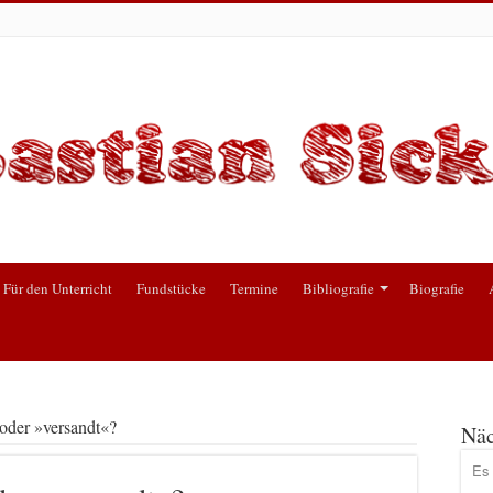
Für den Unterricht
Fundstücke
Termine
Bibliografie
Biografie
 oder »versandt«?
Näc
Es 