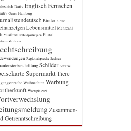
Englisch
Fernsehen
destrich
Dativ
itiv
Hamburg
Genus
urnalistendeutsch
Kinder
Kirche
einanzeigen
Lebensmittel
Mehrzahl
Plural
Musiktitel
de
Perfektpartizipien
htschreibreform
echtschreibung
dewendungen
Regionalsprache
Sachsen
Schilder
aufensterbeschriftung
Schweiz
Supermarkt
eisekarte
Tiere
Werbung
gangssprache
Weihnachten
rtherkunft
Wortspielerei
ortverwechslung
eitungsmeldung
Zusammen-
d Getrenntschreibung