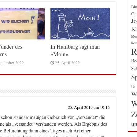
Bin
Gen
Jo
Kl
Mo
Rec
under des
In Hamburg sagt man
R
rns
»Moin«
Re
eptember 2022
25. April 2022
Sch
Sp
Um
Wo
W
25. April 2019 um 19:15
Z
dem schon standardmäßigen Gebrauch von „versendet“ die
un
ne als „versandet“ verstanden werden. Als Ergebnis des
e Befürchtung dann eines Tages nach Art einer