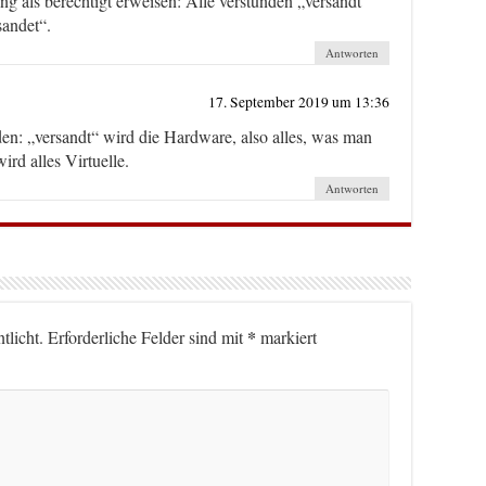
ng als berechtigt erweisen: Alle verstünden „versandt“
sandet“.
Antworten
17. September 2019 um 13:36
den: „versandt“ wird die Hardware, also alles, was man
ird alles Virtuelle.
Antworten
*
tlicht.
Erforderliche Felder sind mit
markiert