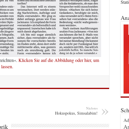
Stat
Anz
hrichten«.
Klicken Sie auf die Abbildung oder hier, um
 lassen.
Nächstes
Sch
Hokuspokus, Simsalabim!
Ad
brik
An