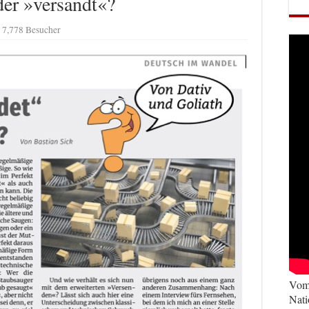
der »versandt«?
7,778 Besucher
Vom 
Nati