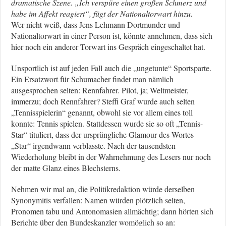
dramatische Szene. „Ich verspüre einen großen Schmerz und
habe im Affekt reagiert“, fügt der Nationaltorwart hinzu.
Wer nicht weiß, dass Jens Lehmann Dortmunder und
Nationaltorwart in einer Person ist, könnte annehmen, dass sich
hier noch ein anderer Torwart ins Gespräch eingeschaltet hat.
Unsportlich ist auf jeden Fall auch die „ungetunte“ Sportsparte.
Ein Ersatzwort für Schumacher findet man nämlich
ausgesprochen selten: Rennfahrer. Pilot, ja; Weltmeister,
immerzu; doch Rennfahrer? Steffi Graf wurde auch selten
„Tennisspielerin“ genannt, obwohl sie vor allem eines toll
konnte: Tennis spielen. Stattdessen wurde sie so oft „Tennis-
Star“ tituliert, dass der ursprüngliche Glamour des Wortes
„Star“ irgendwann verblasste. Nach der tausendsten
Wiederholung bleibt in der Wahrnehmung des Lesers nur noch
der matte Glanz eines Blechsterns.
Nehmen wir mal an, die Politikredaktion würde derselben
Synonymitis verfallen: Namen würden plötzlich selten,
Pronomen tabu und Antonomasien allmächtig; dann hörten sich
Berichte über den Bundeskanzler womöglich so an: