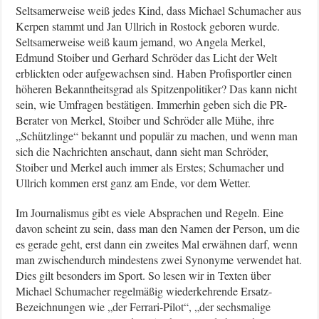
Seltsamerweise weiß jedes Kind, dass Michael Schumacher aus
Kerpen stammt und Jan Ullrich in Rostock geboren wurde.
Seltsamerweise weiß kaum jemand, wo Angela Merkel,
Edmund Stoiber und Gerhard Schröder das Licht der Welt
erblickten oder aufgewachsen sind. Haben Profisportler einen
höheren Bekanntheitsgrad als Spitzenpolitiker? Das kann nicht
sein, wie Umfragen bestätigen. Immerhin geben sich die PR-
Berater von Merkel, Stoiber und Schröder alle Mühe, ihre
„Schützlinge“ bekannt und populär zu machen, und wenn man
sich die Nachrichten anschaut, dann sieht man Schröder,
Stoiber und Merkel auch immer als Erstes; Schumacher und
Ullrich kommen erst ganz am Ende, vor dem Wetter.
Im Journalismus gibt es viele Absprachen und Regeln. Eine
davon scheint zu sein, dass man den Namen der Person, um die
es gerade geht, erst dann ein zweites Mal erwähnen darf, wenn
man zwischendurch mindestens zwei Synonyme verwendet hat.
Dies gilt besonders im Sport. So lesen wir in Texten über
Michael Schumacher regelmäßig wiederkehrende Ersatz-
Bezeichnungen wie „der Ferrari-Pilot“, „der sechsmalige