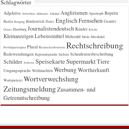
Schlagwörter
Anglizismen
Bayern
Adjektive
Apostroph
Adverbien
Akkusativ
Alkohol
Englisch
Fernsehen
Genitiv
Berlin
Bindestrich
Dativ
Beugung
Journalistendeutsch
Kinder
Hamburg
Genus
Kirche
Kleinanzeigen
Lebensmittel
Mehrzahl
Musiktitel
Mode
Rechtschreibung
Plural
Rechtschreibreform
Perfektpartizipien
Redewendungen
Schaufensterbeschriftung
Regionalsprache
Sachsen
Supermarkt
Speisekarte
Tiere
Schilder
Schweiz
Werbung
Wortherkunft
Umgangssprache
Weihnachten
Wortverwechslung
Wortspielerei
Zeitungsmeldung
Zusammen- und
Getrenntschreibung