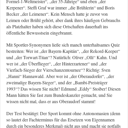
Formel-1-Weltmeister“, „der 35-Jährige“ und eben „der
Kerpener“. Steffi Graf war immer „die Brühlerin“ und Boris
Becker „der Leimener“. Kein Mensch hatte je zuvor von
Leimen oder Brühl gehört, aber dank ihres häufigen Gebrauchs
als Platzhalter haben sich diese Ortschaften dauerhaft ins
öffentliche Bewusstsein eingebrannt.
Mit Sportler-Synonymen ließe sich manch unterhaltsames Quiz
bestreiten: Wer ist „der Bayern-Kapitän“, „der Rekord-Keeper“
und „der Torwart-Titan“? Natürlich: Oliver „Olli“ Kahn. Und
wer ist „der Überflieger“, „der Hinterzartener“ und „der
Vierfach-Sieger der Vierschanzentournee“? Richtig: Sven
„Hanni“ Hannawald. Aber wer ist „der Oberaudorfer“, „der
zweimalige Bayern-Sieger“, und der „Bambi-Preisträger
1993“? Das wissen Sie nicht? Edmund „Eddy“ Stoiber! Diesen
Mann hätten Sie fast zum Bundeskanzler gemacht, und Sie
wissen nicht mal, dass er aus Oberaudorf stammt!
Der Test bestätigt: Der Sport kommt ohne Antonomasien (denn
so lautet der Fachterminus für das Ersetzen von Eigennamen
durch ein besonderes Merkmal) nicht aus und macht sie notfalls