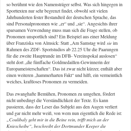
so berühmt wie den Namensträger selbst. Was sich hingegen in
Sporttexten nur sehr begrenzt findet, obwohl seit vielen
Jahrhunderten fester Bestandteil der deutschen Sprache, das
sind Personalpronomen wie „er“ und „sie“. Angesichts ihrer
sparsamen Verwendung muss man sich die Frage stellen, ob
Pronomen unsportlich sind? Ein Beispiel aus einer Meldung
über Franziska von Almsick: Statt „Am Samstag wird
sie
im
Rahmen des ZDF- Sportstudios ab 22.25 Uhr die Paarungen
für die zweite Hauptrunde im DFB- Vereinspokal auslosen“
steht dort „die fünffache Goldmedaillen-Gewinnerin der
Europameisterschaften“. Das ist zwar nicht kürzer, enthält aber
einen weiteren „hammerharten Fakt“ und hilft, ein vermeintlich
weiches, kraftloses Pronomen zu vermeiden.
Das zwanghafte Bemühen, Pronomen zu umgehen, fördert
nicht unbedingt die Verständlichkeit der Texte. Es kann
passieren, dass der Leser das Subjekt aus den Augen verliert
und gar nicht mehr weiß, von wem nun eigentlich die Rede ist:
„Coulibaly geht mir in die Beine rein, trifft mich an der
Kniescheibe“, beschreibt der Dortmunder Keeper die