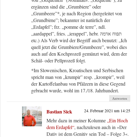
ergänzen sind die „Grumbiere” oder
„Grumbeere”*, je nach Region (hergeleitet von
„Grundbirne”; bekannter ist natürlich der
„Erdapfel”; frz. „pomme de terre”, ndl.
„aardappel”, fries. „ierappel”, hebr. תפוח אדמה
etc.) Als Verb wird der Begriff auch benutzt: „Ich
quell jetzt die Grumbiere/Grumbeere”, wobei dies
auch auf den Kochprozeß gemünzt wird, dem der
Schäl- oder Pellprozeß folgt.
*Im Slowenischen, Kroatischen und Serbischen
spricht man von „krumpir” resp. „krompir”, weil
der Kartoffelanbau von Pfälzern in diese Gegend
gebracht wurde, wohl im 17./18. Jahrhundert.
Antworten
Bastian Sick
24. Februar 2021 um 14:25
Mehr dazu in meiner Kolumne
„Ein Hoch
dem Erdapfel“
, nachzulesen auch in »Der
Dativ ist dem Genitiv sein Tod – Folge 3«.