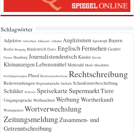
Schlagwörter
Anglizismen
Bayern
Adjektive
Apostroph
Adverbien
Akkusativ
Alkohol
Englisch
Fernsehen
Genitiv
Berlin
Bindestrich
Dativ
Beugung
Journalistendeutsch
Kinder
Hamburg
Genus
Kirche
Kleinanzeigen
Lebensmittel
Mehrzahl
Musiktitel
Mode
Rechtschreibung
Plural
Rechtschreibreform
Perfektpartizipien
Redewendungen
Schaufensterbeschriftung
Regionalsprache
Sachsen
Supermarkt
Speisekarte
Tiere
Schilder
Schweiz
Werbung
Wortherkunft
Umgangssprache
Weihnachten
Wortverwechslung
Wortspielerei
Zeitungsmeldung
Zusammen- und
Getrenntschreibung