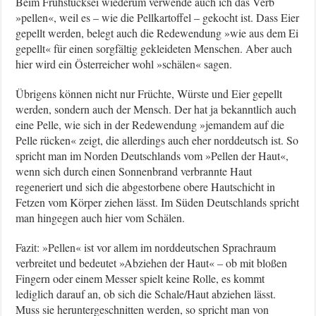
Beim Frühstücksei wiederum verwende auch ich das Verb
»pellen«, weil es – wie die Pellkartoffel – gekocht ist. Dass Eier
gepellt werden, belegt auch die Redewendung »wie aus dem Ei
gepellt« für einen sorgfältig gekleideten Menschen. Aber auch
hier wird ein Österreicher wohl »schälen« sagen.
Übrigens können nicht nur Früchte, Würste und Eier gepellt
werden, sondern auch der Mensch. Der hat ja bekanntlich auch
eine Pelle, wie sich in der Redewendung »jemandem auf die
Pelle rücken« zeigt, die allerdings auch eher norddeutsch ist. So
spricht man im Norden Deutschlands vom »Pellen der Haut«,
wenn sich durch einen Sonnenbrand verbrannte Haut
regeneriert und sich die abgestorbene obere Hautschicht in
Fetzen vom Körper ziehen lässt. Im Süden Deutschlands spricht
man hingegen auch hier vom Schälen.
Fazit: »Pellen« ist vor allem im norddeutschen Sprachraum
verbreitet und bedeutet »Abziehen der Haut« – ob mit bloßen
Fingern oder einem Messer spielt keine Rolle, es kommt
lediglich darauf an, ob sich die Schale/Haut abziehen lässt.
Muss sie heruntergeschnitten werden, so spricht man von