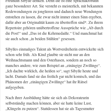
Freundin Sibylle denken. Denn die ist eine Sprachakrobatin
ganz besonderer Art. Sie versteht es meisterlich, mit bekannten
Redewendungen zu jonglieren und dadurch neue Wendungen
entstehen zu lassen, die zwar nicht immer einen Sinn ergeben,
dafür aber an Originalität kaum zu übertreffen sind*. Zu ihrem
Repertoire gehören unübertroffene Aussprüche wie „Ab durch
die Post!“ und „Das ist die Kehrmedaille.“ Und manchmal hat
sie auch schon „in beiden Stühlen“ gesessen.
Sibylles einmaliges Talent als Wortverdreherin entwickelte sich
schon sehr früh. Als Kind glaubte sie nicht nur an den
Weihnachtsmann und den Osterhasen, sondern an noch so
manches andere, wie zum Beispiel an „einäugige Zwillinge“.
„Ich dachte wirklich, die heißen so“, sagt Sibylle heute und
lacht. Damals fand sie das freilich gar nicht komisch, und das
Phänomen der „einäugigen Zwillinge“ hat ihr Rätsel
aufgegeben.
Nach ihrer Ausbildung hätte sie sich als Dekorateurin
selbstständig machen können, aber sie hatte keine Lust,
„Klingeln zu putzen“. Stattdessen hat sie als Tagesmutter