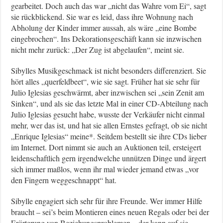
gearbeitet. Doch auch das war „nicht das Wahre vom Ei“, sagt
sie rückblickend. Sie war es leid, dass ihre Wohnung nach
Abholung der Kinder immer aussah, als wäre „eine Bombe
eingebrochen“. Ins Dekorationsgeschäft kann sie inzwischen
nicht mehr zurück: „Der Zug ist abgelaufen“, meint sie.
Sibylles Musikgeschmack ist nicht besonders differenziert. Sie
hört alles „querfeldbeet“, wie sie sagt. Früher hat sie sehr für
Julio Iglesias geschwärmt, aber inzwischen sei „sein Zenit am
Sinken“, und als sie das letzte Mal in einer CD-Abteilung nach
Julio Iglesias gesucht habe, wusste der Verkäufer nicht einmal
mehr, wer das ist, und hat sie allen Ernstes gefragt, ob sie nicht
„Enrique Iglesias“ meine*. Seitdem bestellt sie ihre CDs lieber
im Internet. Dort nimmt sie auch an Auktionen teil, ersteigert
leidenschaftlich gern irgendwelche unnützen Dinge und ärgert
sich immer maßlos, wenn ihr mal wieder jemand etwas „vor
den Fingern weggeschnappt“ hat.
Sibylle engagiert sich sehr für ihre Freunde. Wer immer Hilfe
braucht – sei’s beim Montieren eines neuen Regals oder bei der
Erörterung von Beziehungsproblemen – der kann auf sie