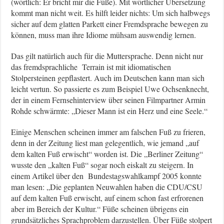
(wörtlich: Er bricht mir die Füße). Mit wörtlicher Übersetzung
kommt man nicht weit. Es hilft leider nichts: Um sich halbwegs
sicher auf dem glatten Parkett einer Fremdsprache bewegen zu
können, muss man ihre Idiome mühsam auswendig lernen.
Das gilt natürlich auch für die Muttersprache. Denn nicht nur
das fremdsprachliche Terrain ist mit idiomatischen
Stolpersteinen gepflastert. Auch im Deutschen kann man sich
leicht vertun. So passierte es zum Beispiel Uwe Ochsenknecht,
der in einem Fernsehinterview über seinen Filmpartner Armin
Rohde schwärmte: „Dieser Mann ist ein Herz und eine Seele.“
Einige Menschen scheinen immer am falschen Fuß zu frieren,
denn in der Zeitung liest man gelegentlich, wie jemand „auf
dem kalten Fuß erwischt“ worden ist. Die „Berliner Zeitung“
wusste den „kalten Fuß“ sogar noch eiskalt zu steigern. In
einem Artikel über den Bundestagswahlkampf 2005 konnte
man lesen: „Die geplanten Neuwahlen haben die CDU/CSU
auf dem kalten Fuß erwischt, auf einem schon fast erfrorenen
aber im Bereich der Kultur.“ Füße scheinen übrigens ein
grundsätzliches Sprachproblem darzustellen. Über Füße stolpert