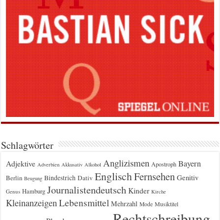
Schlagwörter
Anglizismen
Bayern
Adjektive
Apostroph
Adverbien
Akkusativ
Alkohol
Englisch
Fernsehen
Genitiv
Berlin
Bindestrich
Dativ
Beugung
Journalistendeutsch
Kinder
Hamburg
Genus
Kirche
Kleinanzeigen
Lebensmittel
Mehrzahl
Musiktitel
Mode
Rechtschreibung