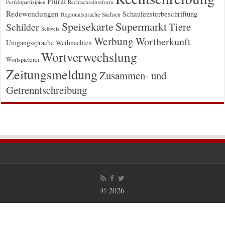
Plural
Rechtschreibreform
Perfektpartizipien
Redewendungen
Schaufensterbeschriftung
Regionalsprache
Sachsen
Supermarkt
Speisekarte
Tiere
Schilder
Schweiz
Werbung
Wortherkunft
Umgangssprache
Weihnachten
Wortverwechslung
Wortspielerei
Zeitungsmeldung
Zusammen- und
Getrenntschreibung
© 2026