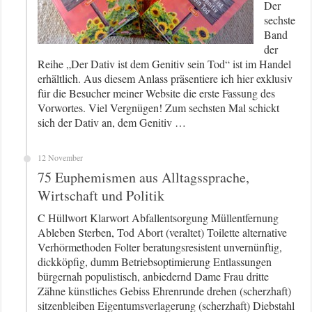
Der
sechste
Band
der
Reihe „Der Dativ ist dem Genitiv sein Tod“ ist im Handel
erhältlich. Aus diesem Anlass präsentiere ich hier exklusiv
für die Besucher meiner Website die erste Fassung des
Vorwortes. Viel Vergnügen! Zum sechsten Mal schickt
sich der Dativ an, dem Genitiv …
12 November
75 Euphemismen aus Alltagssprache,
Wirtschaft und Politik
C Hüllwort Klarwort Abfallentsorgung Müllentfernung
Ableben Sterben, Tod Abort (veraltet) Toilette alternative
Verhörmethoden Folter beratungsresistent unvernünftig,
dickköpfig, dumm Betriebsoptimierung Entlassungen
bürgernah populistisch, anbiedernd Dame Frau dritte
Zähne künstliches Gebiss Ehrenrunde drehen (scherzhaft)
sitzenbleiben Eigentumsverlagerung (scherzhaft) Diebstahl