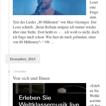
Leser
eine
Frage
zum
Text des Liedes „80 Millionen“ von Max Giesinger. Der
Leser schrieb: „Beim Refrain stolpere ich immer wieder
über eine Stelle. Dort heißt es: ›… ich weiß es nicht, doch
ich frage mich schon: Wie hast du mich gefunden, einer
von 80 Millionen?‹.“ Ob …
Dezember, 2015
7 Dezember
Von sich und Ihnen
»Erleb
en Sie
Weltkl
assemu
sik live