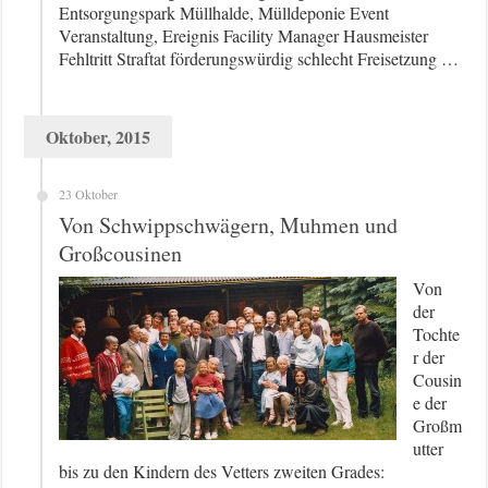
Entsorgungspark Müllhalde, Mülldeponie Event
Veranstaltung, Ereignis Facility Manager Hausmeister
Fehltritt Straftat förderungswürdig schlecht Freisetzung …
Oktober, 2015
23 Oktober
Von Schwippschwägern, Muhmen und
Großcousinen
Von
der
Tochte
r der
Cousin
e der
Großm
utter
bis zu den Kindern des Vetters zweiten Grades: