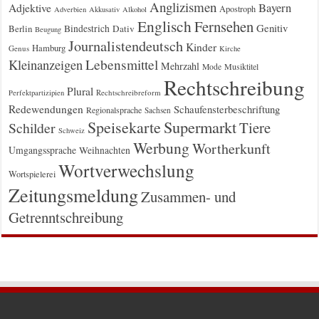
Anglizismen
Bayern
Adjektive
Apostroph
Adverbien
Akkusativ
Alkohol
Englisch
Fernsehen
Genitiv
Berlin
Bindestrich
Dativ
Beugung
Journalistendeutsch
Kinder
Hamburg
Genus
Kirche
Kleinanzeigen
Lebensmittel
Mehrzahl
Musiktitel
Mode
Rechtschreibung
Plural
Rechtschreibreform
Perfektpartizipien
Redewendungen
Schaufensterbeschriftung
Regionalsprache
Sachsen
Supermarkt
Speisekarte
Tiere
Schilder
Schweiz
Werbung
Wortherkunft
Umgangssprache
Weihnachten
Wortverwechslung
Wortspielerei
Zeitungsmeldung
Zusammen- und
Getrenntschreibung