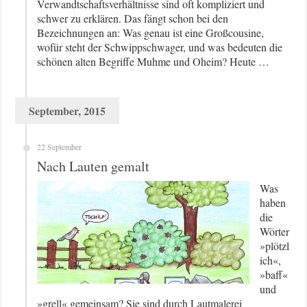
Verwandtschaftsverhältnisse sind oft kompliziert und
schwer zu erklären. Das fängt schon bei den
Bezeichnungen an: Was genau ist eine Großcousine,
wofür steht der Schwippschwager, und was bedeuten die
schönen alten Begriffe Muhme und Oheim? Heute …
September, 2015
22 September
Nach Lauten gemalt
Was
haben
die
Wörter
»plötzl
ich«,
»baff«
und
»grell« gemeinsam? Sie sind durch Lautmalerei