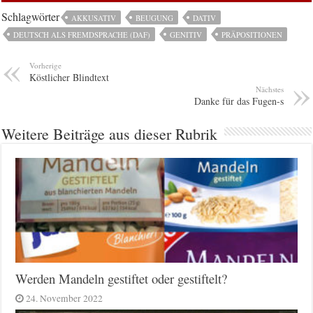
Schlagwörter
AKKUSATIV
BEUGUNG
DATIV
DEUTSCH ALS FREMDSPRACHE (DAF)
GENITIV
PRÄPOSITIONEN
Vorherige
Köstlicher Blindtext
Nächstes
Danke für das Fugen-s
Weitere Beiträge aus dieser Rubrik
Werden Mandeln gestiftet oder gestiftelt?
24. November 2022