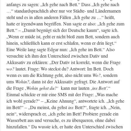
anfangs zu sagen: „Ich gehe nach Bett.“ Dass „Ich gehe nach
…“ standardsprachlich aber nur vor Städte- und Ländernamen
steht und es in allen anderen Fällen „Ich gehe zu …“ heißt,
hatte er irgendwann begriffen. Nun sagte er also: „Ich gehe zum
Bett.“ – „Damit begnügt sich der Deutsche kaum“, sagte ich.
„Wenn er müde ist, geht er nicht bloß zum Bett, sondern auch
hinein, schließlich kann er erst schlafen, wenn er drin liegt.“
Eine Weile lang sagte Edgar nun: „Ich gehe im Bett.“ Also
versuchte ich ihm den Unterschied zwischen Dativ und
Akkusativ zu erklären: „Der Dativ ist korrekt, wenn die Frage
wo?
lautet. Frage: Wo steckst du? Antwort: Im Bett. Doch
wenn es um die Richtung geht, also nicht ums
Wo?
, sondern
ums
Wohin?
, dann ist der Akkusativ gefragt. Die Antwort auf
die Frage ‚
Wohin gehst du?‘
kann nur lauten
‚ins Bett’.
“
Einmal schickte er mir eine SMS mit der Frage: „Was mache
ich wohl gerade?“ – „Keine Ahnung“, antwortete ich. „Ich gehe
im Bett!“ – „Du meinst, du gehst
ins
Bett?“, fragte ich. „Nein,
nein“, widersprach er, „ich gehe im Bett! Probiere gerade ein
Wasserbett aus und versuche, es zu überqueren, ohne dabei
hinzufallen.“ Da wusste ich, er hatte den Unterschied zwischen