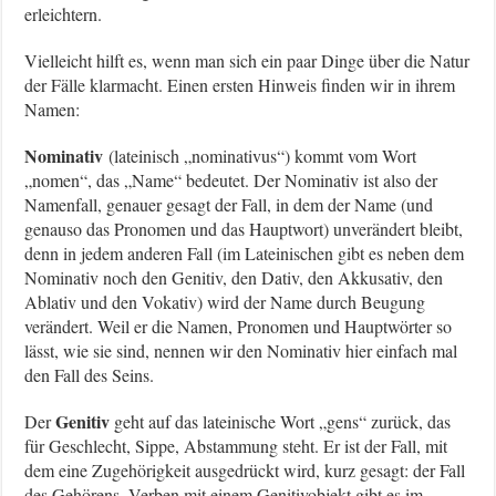
erleichtern.
Vielleicht hilft es, wenn man sich ein paar Dinge über die Natur
der Fälle klarmacht. Einen ersten Hinweis finden wir in ihrem
Namen:
Nominativ
(lateinisch „nominativus“) kommt vom Wort
„nomen“, das „Name“ bedeutet. Der Nominativ ist also der
Namenfall, genauer gesagt der Fall, in dem der Name (und
genauso das Pronomen und das Hauptwort) unverändert bleibt,
denn in jedem anderen Fall (im Lateinischen gibt es neben dem
Nominativ noch den Genitiv, den Dativ, den Akkusativ, den
Ablativ und den Vokativ) wird der Name durch Beugung
verändert. Weil er die Namen, Pronomen und Hauptwörter so
lässt, wie sie sind, nennen wir den Nominativ hier einfach mal
den Fall des Seins.
Genitiv
Der
geht auf das lateinische Wort „gens“ zurück, das
für Geschlecht, Sippe, Abstammung steht. Er ist der Fall, mit
dem eine Zugehörigkeit ausgedrückt wird, kurz gesagt: der Fall
des Gehörens. Verben mit einem Genitivobjekt gibt es im