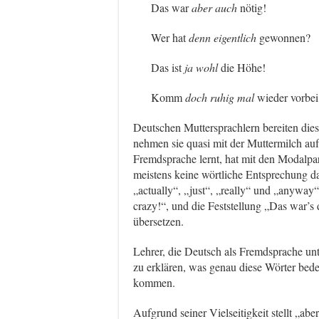
Das war
aber auch
nötig!
Wer hat
denn eigentlich
gewonnen?
Das ist
ja wohl
die Höhe!
Komm
doch ruhig mal
wieder vorbei
Deutschen Muttersprachlern bereiten di
nehmen sie quasi mit der Muttermilch auf
Fremdsprache lernt, hat mit den Modalpar
meistens keine wörtliche Entsprechung da
„actually“, „just“, „really“ und „anyway“,
crazy!“, und die Feststellung „Das war’s d
übersetzen.
Lehrer, die Deutsch als Fremdsprache unt
zu erklären, was genau diese Wörter be
kommen.
Aufgrund seiner Vielseitigkeit stellt „a