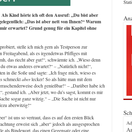
Stat
 Als Kind hörte ich oft den Ausruf: „Du bist aber
Anz
elegentlich: „Das ist aber nett von Ihnen!“ Warum
mir erwartet? Grund genug für ein Kapitel ohne
biert, stelle ich mich gern als Testperson zur
 Freitagabend, als es irgendetwas Pfiffiges mit
mh, das riecht aber gut!“, schwärmte ich. „Wieso denn
t du etwas anderes erwartet?“ – „Natürlich nicht!“,
aten in die Soße und sagte: „Ich frage mich, wieso es
as schmeckt
aber
lecker! So als hätte man mit dem
rraschenderweise doch genießbar!“ – „Darüber habe ich
 gestand ich. „Aber jetzt, wo du’s sagst, kommt es mir
e Sache sogar ganz witzig.“ – „Die Sache ist nicht nur
adezu aberwitzig!“
Sch
r“ ist uns so vertraut, dass es auf den ersten Blick
Ad
rachtung erweist sich „aber“ jedoch als ausgesprochen
An
lle als Bindewort, das einen Gegensatz oder eine