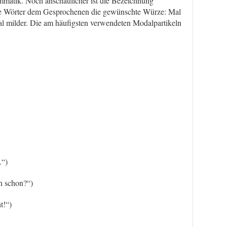
mmatik. Noch anschaulicher ist die Bezeichnung
ese Wörter dem Gesprochenen die gewünschte Würze: Mal
al milder. Die am häufigsten verwendeten Modalpartikeln
.“)
ch schon?“)
t!“)