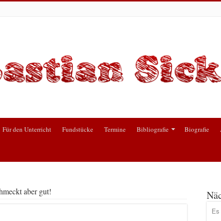
Für den Unterricht
Fundstücke
Termine
Bibliografie
Biografie
hmeckt aber gut!
Näc
Es 