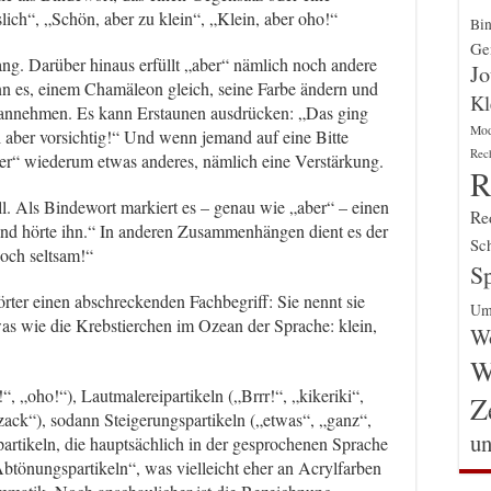
slich“, „Schön, aber zu klein“, „Klein, aber oho!“
Bin
Gen
fang. Darüber hinaus erfüllt „aber“ nämlich noch andere
Jo
n es, einem Chamäleon gleich, seine Farbe ändern und
Kl
g annehmen. Es kann Erstaunen ausdrücken: „Das ging
Mo
 aber vorsichtig!“ Und wenn jemand auf eine Bitte
Rec
ber“ wiederum etwas anderes, nämlich eine Verstärkung.
R
l. Als Bindewort markiert es – genau wie „aber“ – einen
Re
and hörte ihn.“ In anderen Zusammenhängen dient es der
Sch
doch seltsam!“
Sp
rter einen abschreckenden Fachbegriff: Sie nennt sie
Um
was wie die Krebstierchen im Ozean der Sprache: klein,
Wo
W
“, „oho!“), Lautmalereipartikeln („Brrr!“, „kikeriki“,
Z
zack“), sodann Steigerungspartikeln („etwas“, „ganz“,
un
artikeln, die hauptsächlich in der gesprochenen Sprache
Abtönungspartikeln“, was vielleicht eher an Acrylfarben