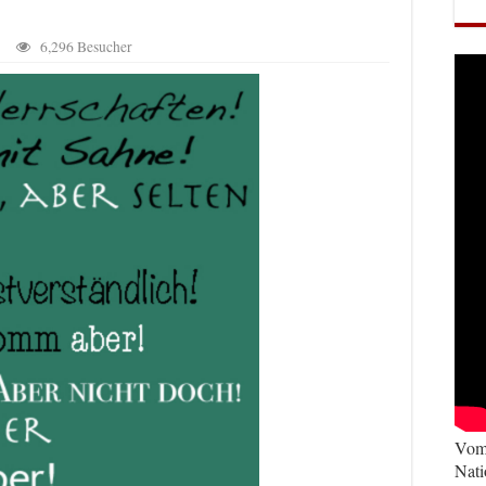
6,296 Besucher
Vom 
Nati