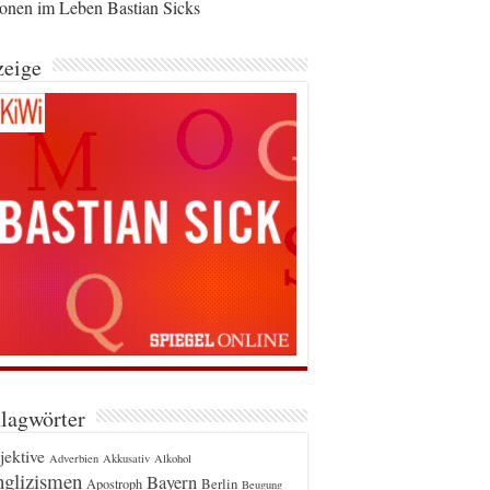
ionen im Leben Bastian Sicks
eige
lagwörter
jektive
Adverbien
Akkusativ
Alkohol
glizismen
Bayern
Berlin
Apostroph
Beugung