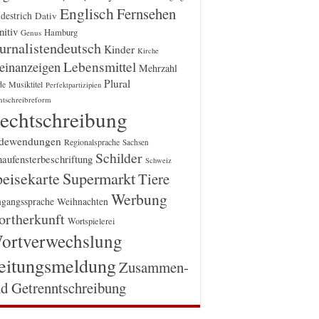
Englisch
Fernsehen
destrich
Dativ
itiv
Hamburg
Genus
urnalistendeutsch
Kinder
Kirche
einanzeigen
Lebensmittel
Mehrzahl
Plural
Musiktitel
de
Perfektpartizipien
htschreibreform
echtschreibung
dewendungen
Regionalsprache
Sachsen
Schilder
aufensterbeschriftung
Schweiz
Supermarkt
eisekarte
Tiere
Werbung
gangssprache
Weihnachten
rtherkunft
Wortspielerei
ortverwechslung
eitungsmeldung
Zusammen-
d Getrenntschreibung