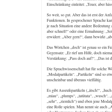
Einschränkung einleitet: „Teuer, aber häs
So weit, so gut. Aber das ist erst der An
Funktionen. In gesprochener Sprache kan
je nach Situation eine andere Bedeutun
aber schnell!“ oder eine Ermahnung: „Sei
erwidert: „Aber gern!“, dann bewirkt „a
Das Wörtchen „doch“ ist genau so ein Fal
Gegensatz: „Er rief um Hilfe, doch niem
Verstärkung: „Pass doch auf!“, „Das ist 
Die Sprachwissenschaft hat für solche Wö
„Modalpartikeln“. „Partikeln“ sind so et
unscheinbar und überaus vielfältig.
Es gibt Ausrufepartikeln („ätsch!“, „huch!
„miau“, „plumps“, „tatütata“, „wusch“, „
„sehr“, „ziemlich“) und eben jene Modalp
eine Rolle spielen. Man nennt sie auch „