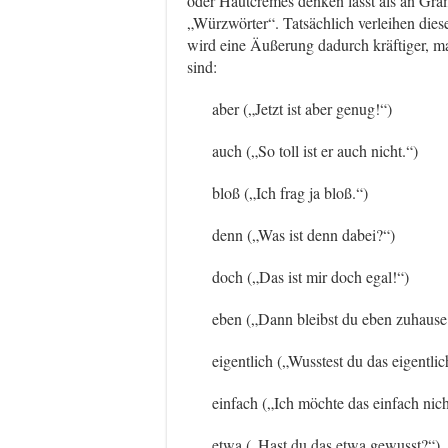
oder Hautcremes denken lässt als an Gra
„Würzwörter“. Tatsächlich verleihen di
wird eine Äußerung dadurch kräftiger, m
sind:
aber („Jetzt ist aber genug!“)
auch („So toll ist er auch nicht.“)
bloß („Ich frag ja bloß.“)
denn („Was ist denn dabei?“)
doch („Das ist mir doch egal!“)
eben („Dann bleibst du eben zuhause
eigentlich („Wusstest du das eigentli
einfach („Ich möchte das einfach nich
etwa („Hast du das etwa gewusst?“)