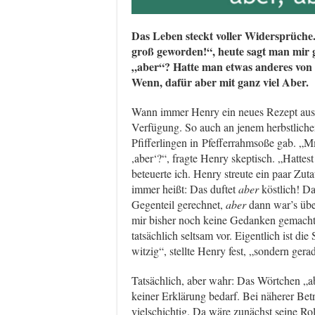
Das Leben steckt voller Widersprüche.
groß geworden!“, heute sagt man mir g
„aber“? Hatte man etwas anderes von 
Wenn, dafür aber mit ganz viel Aber.
Wann immer Henry ein neues Rezept auspro
Verfügung. So auch an jenem herbstlichen
Pfifferlingen in Pfefferrahmsoße gab. „M
,aber‘?“, fragte Henry skeptisch. „Hattes
beteuerte ich. Henry streute ein paar Zut
immer heißt: Das duftet
aber
köstlich! D
Gegenteil gerechnet,
aber
dann war’s übe
mir bisher noch keine Gedanken gemacht“,
tatsächlich seltsam vor. Eigentlich ist di
witzig“, stellte Henry fest, „sondern ger
Tatsächlich, aber wahr: Das Wörtchen „abe
keiner Erklärung bedarf. Bei näherer Bet
vielschichtig. Da wäre zunächst seine Ro