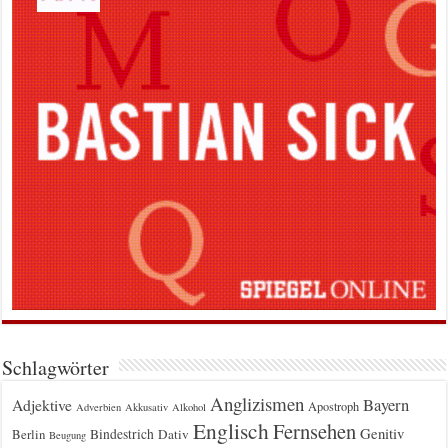
Schlagwörter
Anglizismen
Bayern
Adjektive
Apostroph
Adverbien
Akkusativ
Alkohol
Englisch
Fernsehen
Genitiv
Berlin
Bindestrich
Dativ
Beugung