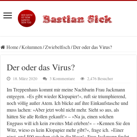
Home
/
Kolumnen
/
Zwiebelfisch
/
Der oder das Virus?
Der oder das Virus?
18. März 2020
3 Kommentare
2,476 Besucher
Im Treppenhaus kommt mir meine Nachbarin Frau Jackmann
entgegen. »Es gibt wieder Klopapier!«, ruft sie triumphierend,
noch völlig außer Atem. Ich blicke auf ihre Einkaufstasche und
muss lachen: »Aber jetzt wohl nicht mehr. Sieht so aus, als
hätten Sie alle Rollen gekauft!« – »Na ja, einen solchen
Engpass will ich kein zweites Mal erleben!« – »Kennen Sie den
Witz, wieso es kein Klopapier mehr gibt?«, frage ich. »Einer
niest, und 500 machen sich in die Hose!« Frau Jackmann findet