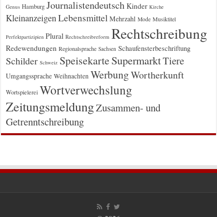
Journalistendeutsch
Kinder
Hamburg
Genus
Kirche
Kleinanzeigen
Lebensmittel
Mehrzahl
Musiktitel
Mode
Rechtschreibung
Plural
Rechtschreibreform
Perfektpartizipien
Redewendungen
Schaufensterbeschriftung
Regionalsprache
Sachsen
Supermarkt
Speisekarte
Tiere
Schilder
Schweiz
Werbung
Wortherkunft
Umgangssprache
Weihnachten
Wortverwechslung
Wortspielerei
Zeitungsmeldung
Zusammen- und
Getrenntschreibung